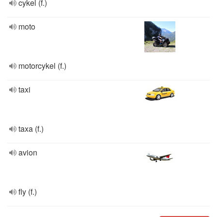
cykel (f.)
moto
motorcykel (f.)
taxi
taxa (f.)
avion
fly (f.)