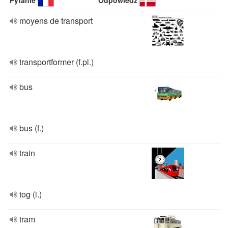
Pytanie
Odpowiedź
moyens de transport
transportformer (f.pl.)
bus
bus (f.)
train
tog (i.)
tram