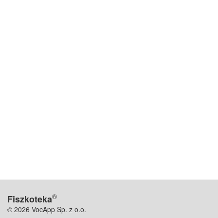
®
Fiszkoteka
© 2026 VocApp Sp. z o.o.