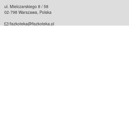
ul. Mielczarskiego 8 / 58
02-798 Warszawa, Polska
fiszkoteka@fiszkoteka.pl
NIP: 951 245 79 19
REGON: 369 727 696
Kontakt
O firmie
odezwij się do nas
o nas
współpraca
partnerzy
dla prasy
praca
staż
Oferty