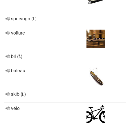
sporvogn (f.)
voiture
bil (f.)
bâteau
skib (i.)
vélo