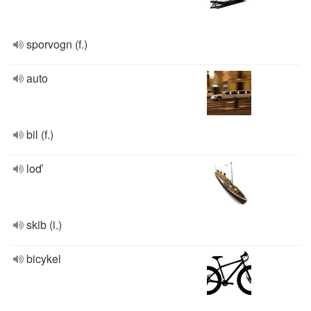
sporvogn (f.)
auto
bil (f.)
loď
skib (i.)
bicykel