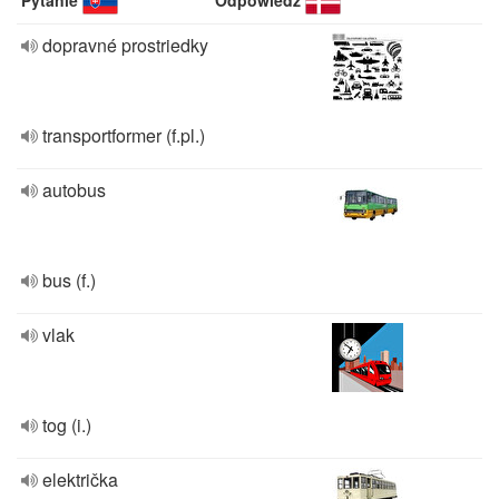
Pytanie
Odpowiedź
dopravné prostriedky
transportformer (f.pl.)
autobus
bus (f.)
vlak
tog (i.)
električka