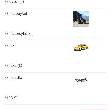
cykel (f.)
motocykel
motorcykel (f.)
taxi
taxa (f.)
lietadlo
fly (f.)