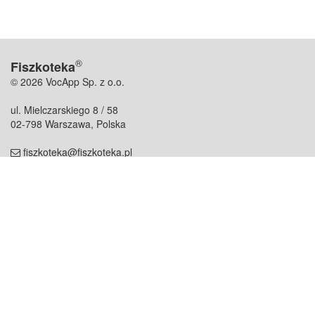
®
Fiszkoteka
© 2026 VocApp Sp. z o.o.
ul. Mielczarskiego 8 / 58
02-798 Warszawa, Polska
fiszkoteka@fiszkoteka.pl
NIP: 951 245 79 19
REGON: 369 727 696
Kontakt
O firmie