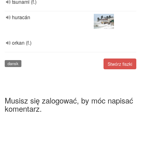
tsunami (f.)
huracán
orkan (f.)
dansk
Stwórz fiszki
Musisz się zalogować, by móc napisać
komentarz.