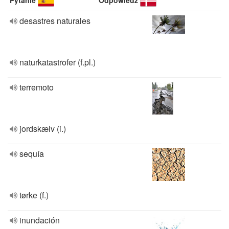
Pytanie
Odpowiedź
desastres naturales
naturkatastrofer (f.pl.)
terremoto
jordskælv (i.)
sequía
tørke (f.)
inundación