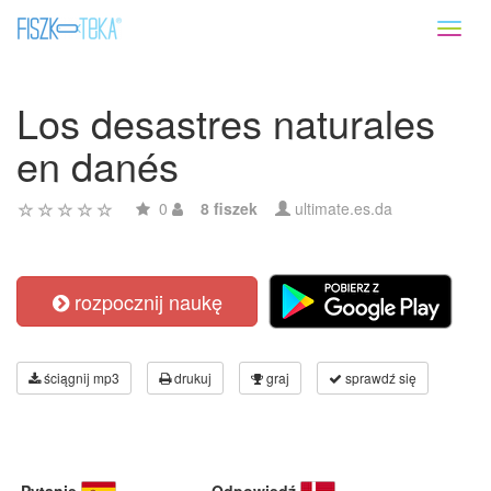
Toggl
naviga
Los desastres naturales
en danés
0
8 fiszek
ultimate.es.da
rozpocznij naukę
ściągnij mp3
drukuj
graj
sprawdź się