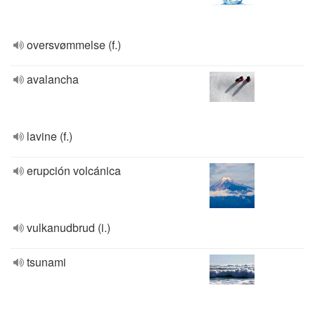
oversvømmelse (f.)
avalancha
lavine (f.)
erupción volcánica
vulkanudbrud (i.)
tsunami