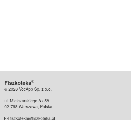
®
Fiszkoteka
© 2026 VocApp Sp. z o.o.
ul. Mielczarskiego 8 / 58
02-798 Warszawa, Polska
fiszkoteka@fiszkoteka.pl
NIP: 951 245 79 19