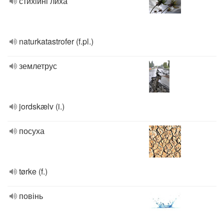
стихійні лиха
naturkatastrofer (f.pl.)
землетрус
jordskælv (i.)
посуха
tørke (f.)
повінь