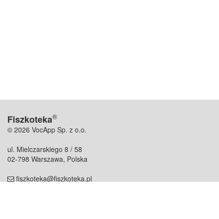
®
Fiszkoteka
© 2026 VocApp Sp. z o.o.
ul. Mielczarskiego 8 / 58
02-798 Warszawa, Polska
fiszkoteka@fiszkoteka.pl
NIP: 951 245 79 19
REGON: 369 727 696