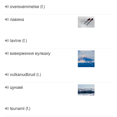
oversvømmelse (f.)
лавина
lavine (f.)
виверження вулкану
vulkanudbrud (i.)
цунамі
tsunami (f.)