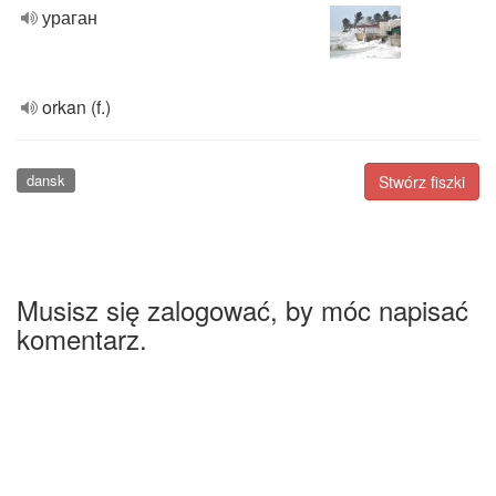
ураган
orkan (f.)
dansk
Stwórz fiszki
Musisz się zalogować, by móc napisać
komentarz.