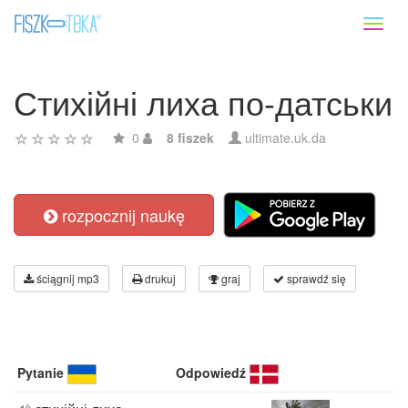
Toggl
naviga
Стихійні лиха по-датськи
0
8 fiszek
ultimate.uk.da
rozpocznij naukę
ściągnij mp3
drukuj
graj
sprawdź się
Pytanie
Odpowiedź