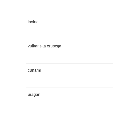
lavina
vulkanska erupcija
cunami
uragan