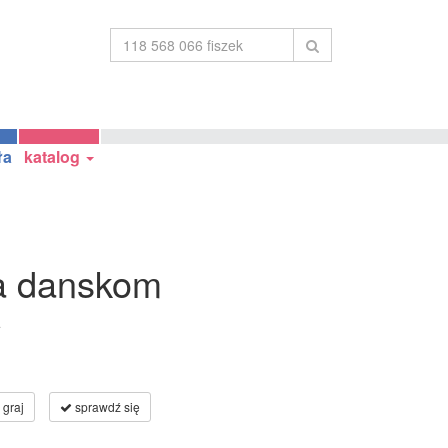
ła
katalog
na danskom
a
graj
sprawdź się