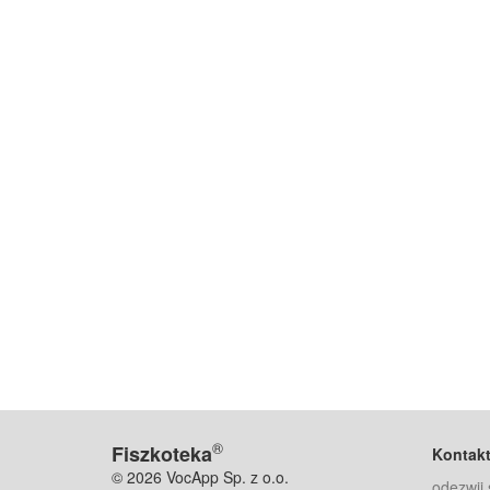
®
Fiszkoteka
Kontak
© 2026 VocApp Sp. z o.o.
odezwij 