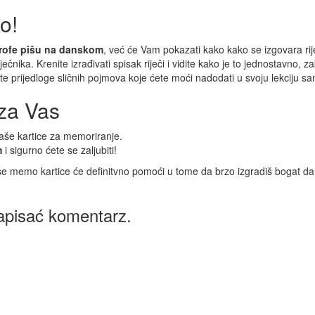
to!
trofe pišu na danskom
, već će Vam pokazati kako kako se izgovara ri
ječnika. Krenite izrađivati spisak riječi i vidite kako je to jednostavno, z
 ćete prijedloge sličnih pojmova koje ćete moći nadodati u svoju lekciju s
za Vas
naše kartice za memoriranje.
m
i sigurno ćete se zaljubiti!
še memo kartice će definitvno pomoći u tome da brzo izgradiš bogat dansk
apisać komentarz.