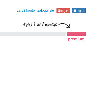
załóż konto
zaloguj się
log in
log in
premium