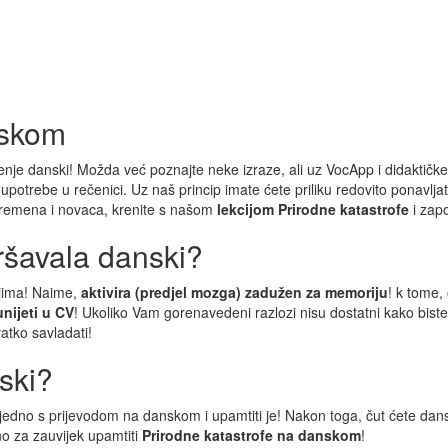
nskom
enje danski! Možda već poznajte neke izraze, ali uz VocApp i didaktičke k
er upotrebe u rečenici. Uz naš princip imate ćete priliku redovito ponavlja
 vremena i novaca, krenite s našom
lekcijom Prirodne katastrofe
i zapo
ršavala danski?
ijima! Naime,
aktivira (predjel mozga) zadužen za memoriju
! k tome,
unijeti u CV
! Ukoliko Vam gorenavedeni razlozi nisu dostatni kako bist
vatko savladati!
ski?
zajedno s prijevodom na danskom i upamtiti je! Nakon toga, čut ćete dansk
no za zauvijek upamtiti
Prirodne katastrofe na danskom
!