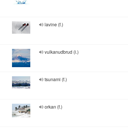
lavine (f.)
vulkanudbrud (i.)
tsunami (f.)
orkan (f.)