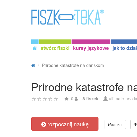
stwórz fiszki
kursy językowe
jak to dzia
Prirodne katastrofe na danskom
Prirodne katastrofe 
0
8 fiszek
ultimate.hrv.d
rozpocznij naukę
drukuj