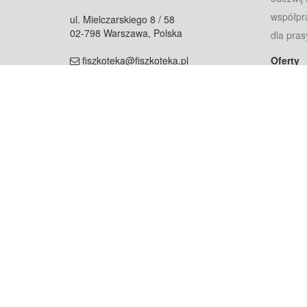
współpr
ul. Mielczarskiego 8 / 58
02-798 Warszawa, Polska
dla pras
fiszkoteka@fiszkoteka.pl
Oferty
dla rodz
NIP: 951 245 79 19
dla kore
REGON: 369 727 696
Pomoc
Najczęst
Projekt współf
Rozwój.
Dowied