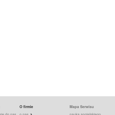
t
O firmie
Mapa Serwisu
się do nas
o nas
nauka angielskiego