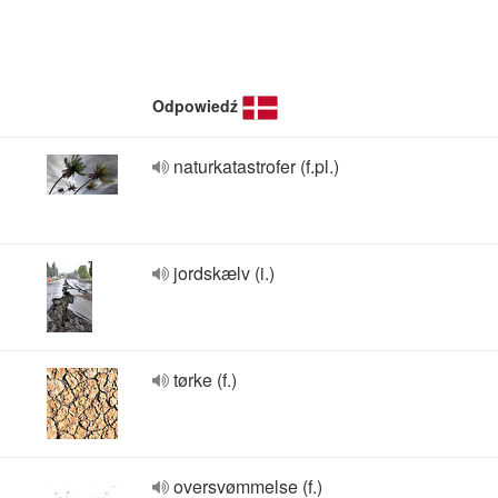
Odpowiedź
naturkatastrofer (f.pl.)
jordskælv (i.)
tørke (f.)
oversvømmelse (f.)