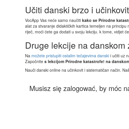
Učiti danski brzo i učinkovi
VocApp Vas neće samo naučiti
kako se Prirodne katas
alat za stvaranje didaktičkih kartica temeljen na principu r
riječ, moći ćete ga dodati u svoju lekciju. k tome, vidjet
Druge lekcije na danskom 
Na
možete pristupiti ostalim tečajevima danski
i učiti uz 
Započnite
s lekcijom Prirodne katastrofe! na dansko
Nauči danski online na učinkovit i sistematičan način. Na
Musisz się zalogować, by móc n