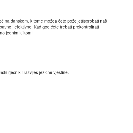
ječ na danskom. k tome možda ćete poželjetiisprobati naš
abavno i efektivno. Kad god ćete trebati prekontrolirati
amo jednim klikom!
i rječnik i razviješ jezične vještine.