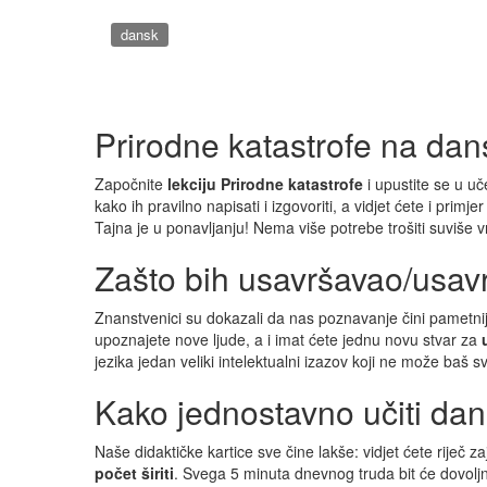
dansk
Prirodne katastrofe na da
Započnite
lekciju Prirodne katastrofe
i upustite se u uč
kako ih pravilno napisati i izgovoriti, a vidjet ćete i primj
Tajna je u ponavljanju! Nema više potrebe trošiti suviše
Zašto bih usavršavao/usav
Znanstvenici su dokazali da nas poznavanje čini pametn
upoznajete nove ljude, a i imat ćete jednu novu stvar za
jezika jedan veliki intelektualni izazov koji ne može baš s
Kako jednostavno učiti dan
Naše didaktičke kartice sve čine lakše: vidjet ćete riječ 
počet širiti
. Svega 5 minuta dnevnog truda bit će dovolj