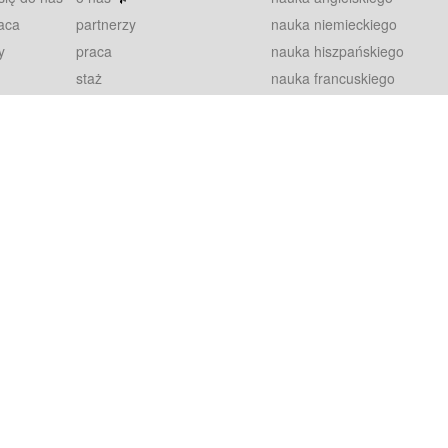
aca
partnerzy
nauka niemieckiego
y
praca
nauka hiszpańskiego
staż
nauka francuskiego
blog
nauka rosyjskiego
in
2000+ opinii
nauka norweskiego
petytorów
nauka szwedzkiego
Warunki
fiszki
100% gwarancja
sze pytania
najnowsze lekcje
regulamin
Extra
prywatność i ciasteczka
RODO
plugin
inansowany przez Unię Europejską ze środków Europejskiego Funduszu Rozwoju Regionalnego w ramach Programu Operacyjnego Int
z się więcej.