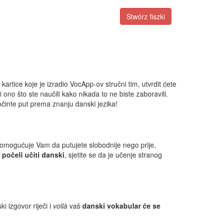
Stwórz fiszki
artice koje je izradio VocApp-ov stručni tim, utvrdit ćete
ti ono što ste naučili kako nikada to ne biste zaboravili.
činte put prema znanju danski jezika!
 omogućuje Vam da putujete slobodnije nego prije,
e
počeli učiti danski
, sjetite se da je učenje stranog
i izgovor riječi i
voilà
vaš
danski vokabular će se