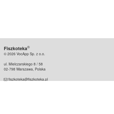
®
Fiszkoteka
© 2026 VocApp Sp. z o.o.
ul. Mielczarskiego 8 / 58
02-798 Warszawa, Polska
fiszkoteka@fiszkoteka.pl
NIP: 951 245 79 19
REGON: 369 727 696