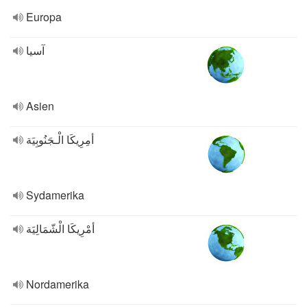
Europa
آسيا
Asien
أمِرِيكَا الْـجَنُوبِيَة
Sydamerika
أمْرِيكَا الْشّمَالِيَة
Nordamerika