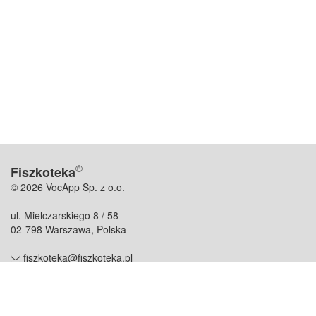
®
Fiszkoteka
© 2026 VocApp Sp. z o.o.
ul. Mielczarskiego 8 / 58
02-798 Warszawa, Polska
fiszkoteka@fiszkoteka.pl
NIP: 951 245 79 19
REGON: 369 727 696