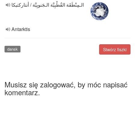
الـمِنْطَقَة القُطْبِيَّة الـجَنوبِيَّة / أنتاركتيكا
Antarktis
dansk
Stwórz fiszki
Musisz się zalogować, by móc napisać
komentarz.