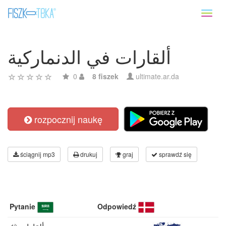
Toggl
naviga
ألقارات في الدنماركية
0
8 fiszek
ultimate.ar.da
rozpocznij naukę
ściągnij mp3
drukuj
graj
sprawdź się
Pytanie
Odpowiedź