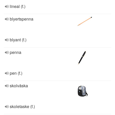
lineal (f.)
blyertspenna
blyant (f.)
penna
pen (f.)
skolväska
skoletaske (f.)