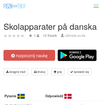
Toggl
naviga
Skolapparater på danska
0
12 fiszek
ultimate.sv.da
rozpocznij naukę
ściągnij mp3
drukuj
graj
sprawdź się
Pytanie
Odpowiedź