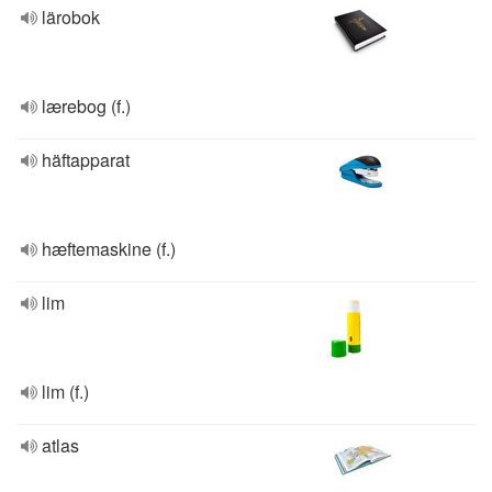
lärobok
lærebog (f.)
häftapparat
hæftemaskine (f.)
lim
lim (f.)
atlas