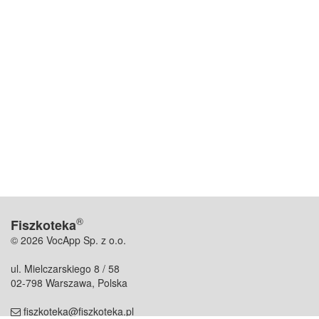
®
Fiszkoteka
© 2026 VocApp Sp. z o.o.
ul. Mielczarskiego 8 / 58
02-798 Warszawa, Polska
fiszkoteka@fiszkoteka.pl