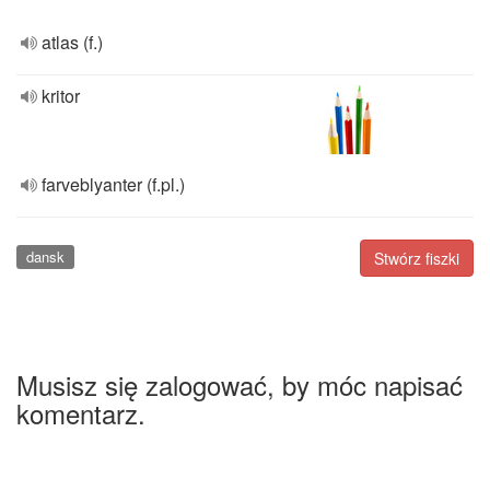
atlas (f.)
kritor
farveblyanter (f.pl.)
dansk
Stwórz fiszki
Musisz się zalogować, by móc napisać
komentarz.