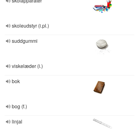
skolapparater
skoleudstyr (i.pl.)
suddgummi
viskelæder (i.)
bok
bog (f.)
linjal