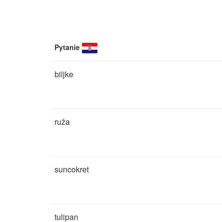
Pytanie
biljke
ruža
suncokret
tulipan