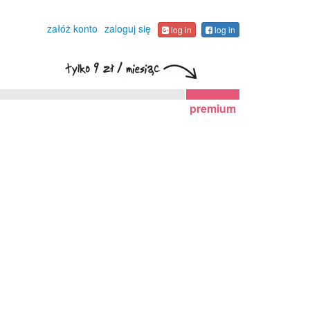
załóż konto
zaloguj się
log in
log in
premium