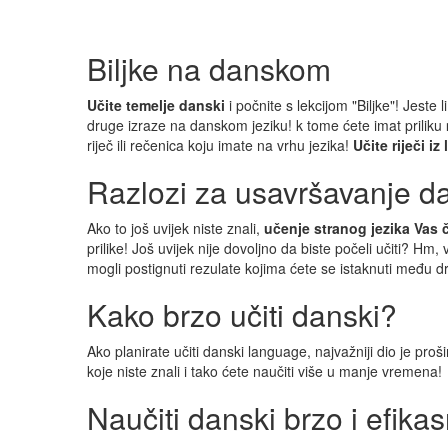
Biljke na danskom
Učite temelje danski
i počnite s lekcijom "Biljke"! Jest
druge izraze na danskom jeziku! k tome ćete imat priliku
riječ ili rečenica koju imate na vrhu jezika!
Učite riječi i
Razlozi za usavršavanje d
Ako to još uvijek niste znali,
učenje stranog jezika Vas č
prilike! Još uvijek nije dovoljno da biste počeli učiti? Hm
mogli postignuti rezulate kojima ćete se istaknuti među dr
Kako brzo učiti danski?
Ako planirate učiti danski language, najvažniji dio je pro
koje niste znali i tako ćete naučiti više u manje vremena!
Naučiti danski brzo i efika