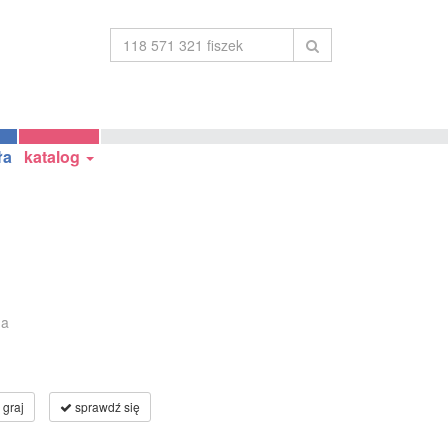
ła
katalog
da
graj
sprawdź się