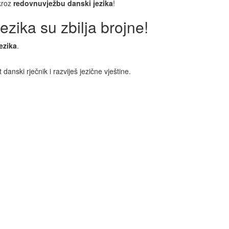
 kroz
redovnuvježbu danski jezika
!
ezika su zbilja brojne!
ezika
.
anski rječnik i razviješ jezične vještine.