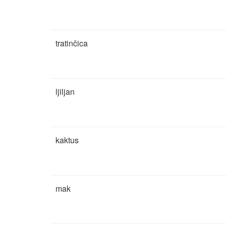
tratinčica
ljiljan
kaktus
mak