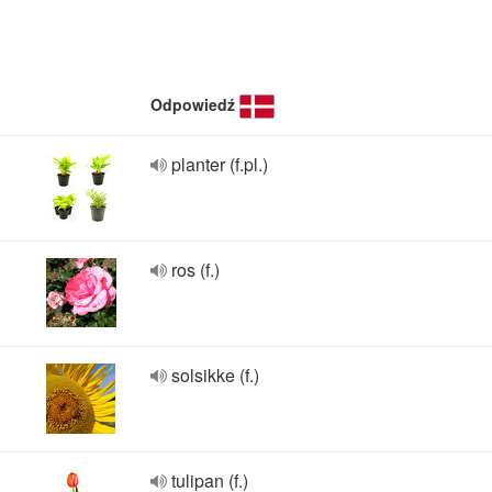
Odpowiedź
planter (f.pl.)
ros (f.)
solsikke (f.)
tulipan (f.)