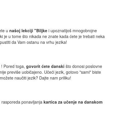
ćete u
našoj lekciji "Biljke
i upoznatijoš mnogobrojne
ki je u tome što nikada ne znate kada ćete je trebati neka
opustiti da Vam ostanu na vrhu jezika!
 ! Pored toga,
govorit ćete danski
što donosi poslovne
 nije previše uobičajeno. Učeći jezik, gotovo "sami" biste
možete naučiti jezik? Dajte nam priliku!
šeg rasporeda ponavljanja
kartica za učenje na danskom