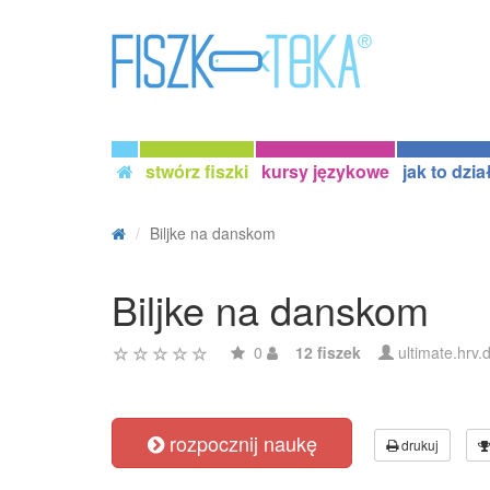
stwórz fiszki
kursy językowe
jak to dzia
Biljke na danskom
Biljke na danskom
0
12 fiszek
ultimate.hrv.
rozpocznij naukę
drukuj