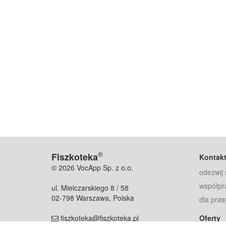
®
Fiszkoteka
Kontak
© 2026 VocApp Sp. z o.o.
odezwij 
współpr
ul. Mielczarskiego 8 / 58
02-798 Warszawa, Polska
dla pras
fiszkoteka@fiszkoteka.pl
Oferty