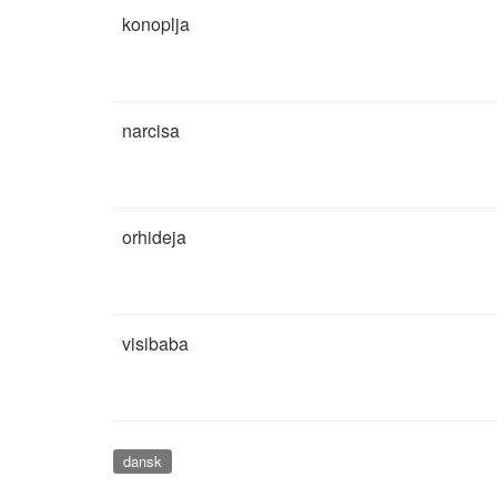
konoplja
narcisa
orhideja
visibaba
dansk