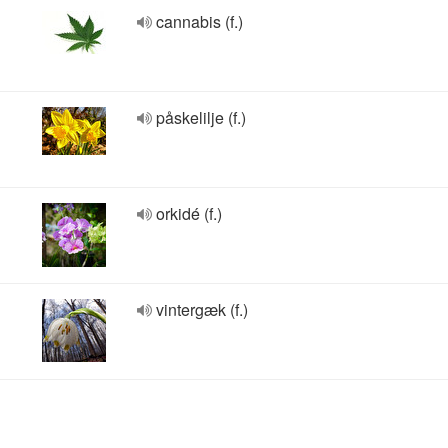
cannabis (f.)
påskelilje (f.)
orkidé (f.)
vintergæk (f.)