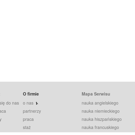
t
O firmie
Mapa Serwisu
się do nas
o nas
nauka angielskiego
aca
partnerzy
nauka niemieckiego
y
praca
nauka hiszpańskiego
staż
nauka francuskiego