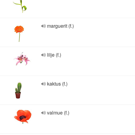
marguerit (f.)
lilje (f.)
kaktus (f.)
valmue (f.)