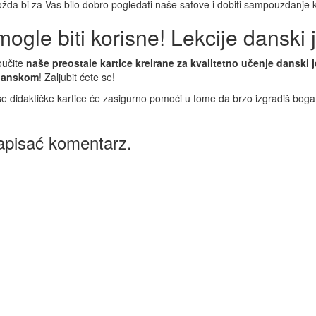
ožda bi za Vas bilo dobro pogledati naše satove i dobiti sampouzdanje
ogle biti korisne! Lekcije danski j
oučite
naše preostale kartice kreirane za kvalitetno učenje danski j
 danskom
! Zaljubit ćete se!
e didaktičke kartice će zasigurno pomoći u tome da brzo izgradiš bogat d
apisać komentarz.