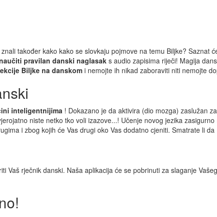
e li znali također kako kako se slovkaju pojmove na temu Biljke? Saznat 
naučiti pravilan danski naglasak
s audio zapisima riječi! Magija dans
z lekcije Biljke na danskom
i nemojte ih nikad zaboraviti niti nemojte d
anski
ini inteligentnijima
! Dokazano je da aktivira (dio mozga) zaslužan za
, vjerojatno niste netko tko voli izazove...! Učenje novog jezika zasigurno
ugima i zbog kojih će Vas drugi oko Vas dodatno cjeniti. Smatrate li da 
širiti Vaš rječnik danski. Naša aplikacija će se pobrinuti za slaganje Va
sno!