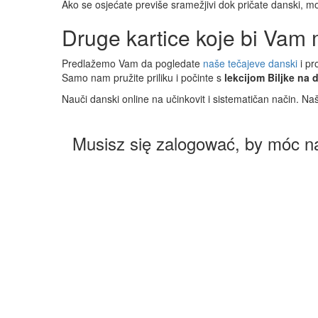
Ako se osjećate previše sramežjivi dok pričate danski, m
Druge kartice koje bi Vam m
Predlažemo Vam da pogledate
naše tečajeve danski
i pr
Samo nam pružite priliku i počinte s
lekcijom Biljke na
Nauči danski online na učinkovit i sistematičan način. Naš
Musisz się zalogować, by móc n