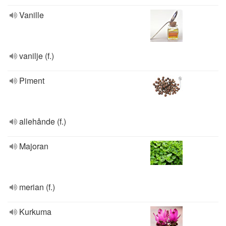
Vanille
vanilje (f.)
Piment
allehånde (f.)
Majoran
merian (f.)
Kurkuma