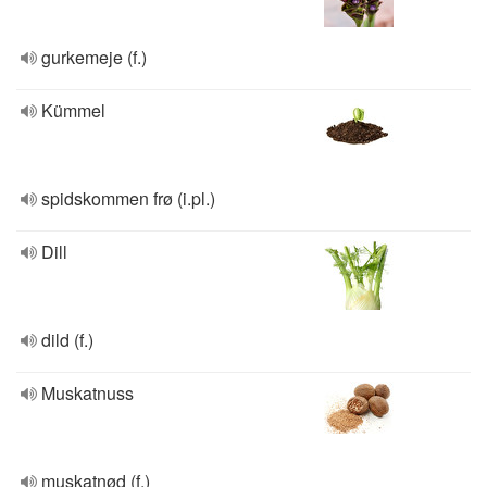
gurkemeje (f.)
Kümmel
spidskommen frø (i.pl.)
Dill
dild (f.)
Muskatnuss
muskatnød (f.)