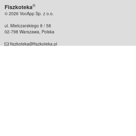
®
Fiszkoteka
© 2026 VocApp Sp. z o.o.
ul. Mielczarskiego 8 / 58
02-798 Warszawa, Polska
fiszkoteka@fiszkoteka.pl
NIP: 951 245 79 19
REGON: 369 727 696
Kontakt
O firmie
odezwij się do nas
o nas
współpraca
partnerzy