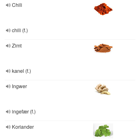
Chili
chili (f.)
Zimt
kanel (f.)
Ingwer
ingefær (f.)
Koriander