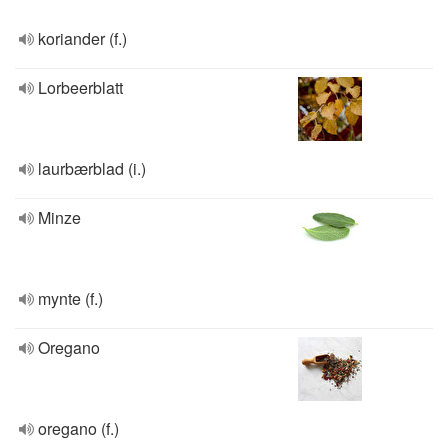
koriander (f.)
Lorbeerblatt
laurbærblad (i.)
Minze
mynte (f.)
Oregano
oregano (f.)