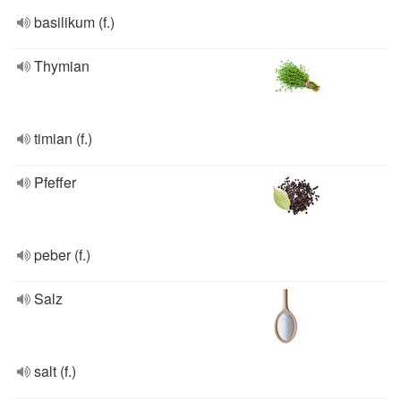
basilikum (f.)
Thymian
timian (f.)
Pfeffer
peber (f.)
Salz
salt (f.)