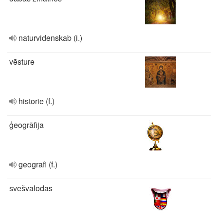
naturvidenskab (i.)
vēsture
historie (f.)
ģeogrāfija
geografi (f.)
svešvalodas