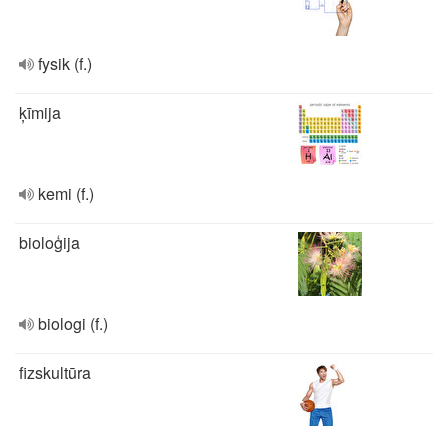
fysik (f.)
ķīmija
kemi (f.)
bioloģija
biologi (f.)
fizskultūra