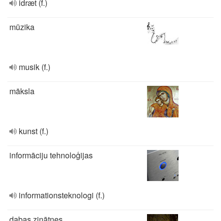
idræt (f.)
mūzika
musik (f.)
māksla
kunst (f.)
informāciju tehnoloģijas
informationsteknologi (f.)
dabas zinātnes