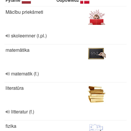
Pytanie
Odpowiedź
Mācību priekšmeti
skoleemner (i.pl.)
matemātika
matematik (f.)
literatūra
litteratur (f.)
fizika