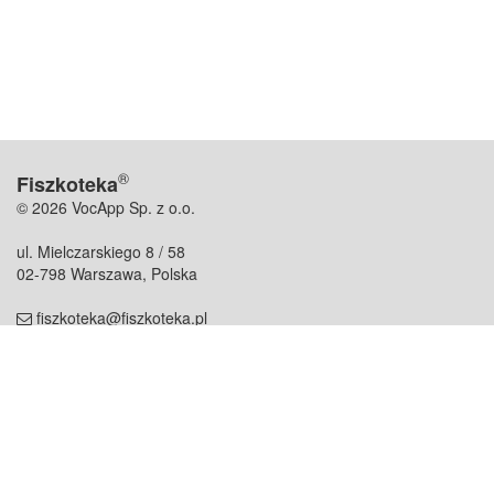
®
Fiszkoteka
© 2026 VocApp Sp. z o.o.
ul. Mielczarskiego 8 / 58
02-798 Warszawa, Polska
fiszkoteka@fiszkoteka.pl
NIP: 951 245 79 19
REGON: 369 727 696