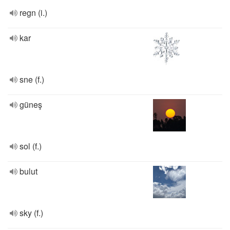
regn (i.)
kar
sne (f.)
güneş
sol (f.)
bulut
sky (f.)