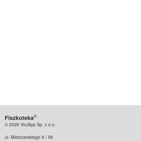
®
Fiszkoteka
© 2026 VocApp Sp. z o.o.
ul. Mielczarskiego 8 / 58