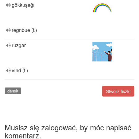
gökkuşağı
regnbue (f.)
rüzgar
vind (f.)
dansk
Stwórz fiszki
Musisz się zalogować, by móc napisać
komentarz.