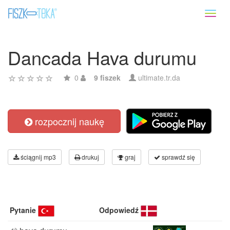
Toggl
naviga
Dancada Hava durumu
0
9 fiszek
ultimate.tr.da
rozpocznij naukę
ściągnij mp3
drukuj
graj
sprawdź się
Pytanie
Odpowiedź