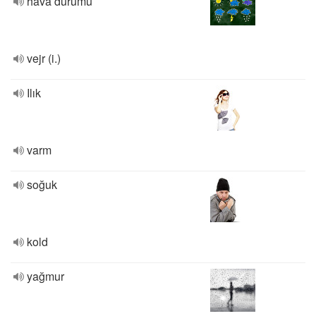
hava durumu
vejr (i.)
Ilık
varm
soğuk
kold
yağmur