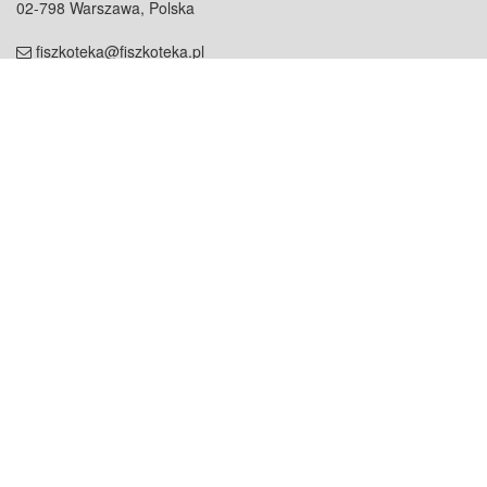
02-798 Warszawa, Polska
fiszkoteka@fiszkoteka.pl
NIP: 951 245 79 19
REGON: 369 727 696
Kontakt
O firmie
odezwij się do nas
o nas
współpraca
partnerzy
dla prasy
praca
staż
Oferty
blog
dla rodzin
2000+ opinii