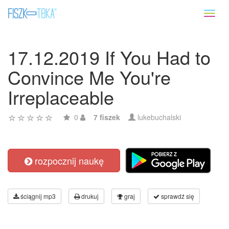
Toggl
naviga
17.12.2019 If You Had to
Convince Me You're
Irreplaceable
0
7 fiszek
lukebuchalski
rozpocznij naukę
ściągnij mp3
drukuj
graj
sprawdź się