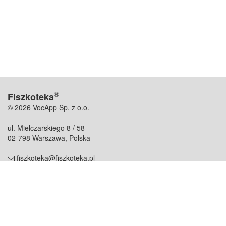
®
Fiszkoteka
© 2026 VocApp Sp. z o.o.
ul. Mielczarskiego 8 / 58
02-798 Warszawa, Polska
fiszkoteka@fiszkoteka.pl
NIP: 951 245 79 19
REGON: 369 727 696