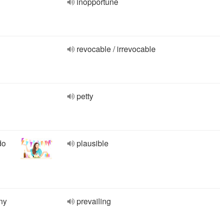
inopportune
revocable / irrevocable
petty
do
plausible
ny
prevailing