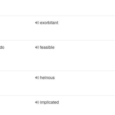
exorbitant
 do
feasible
heinous
implicated