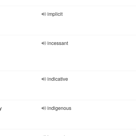
implicit
incessant
indicative
y
indigenous