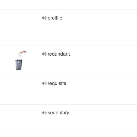
prolific
redundant
requisite
sedentary