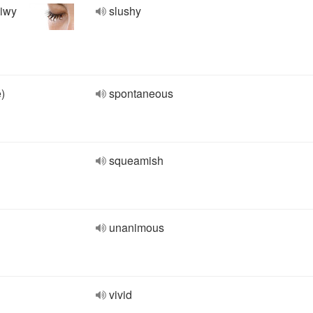
liwy
slushy
)
spontaneous
squeamish
unanimous
vivid