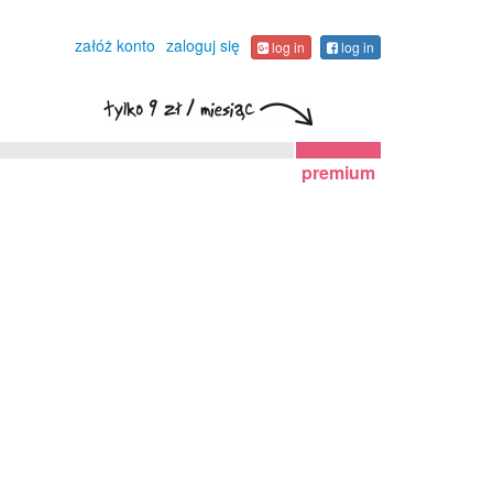
załóż konto
zaloguj się
log in
log in
premium