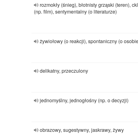
rozmokły (śnieg), błotnisty grząski (teren), ck
(np. film), sentymentalny (o literaturze)
żywiołowy (o reakcji), spontaniczny (o osobie
delikatny, przeczulony
jednomyślny, jednogłośny (np. o decyzji)
obrazowy, sugestywny, jaskrawy, żywy