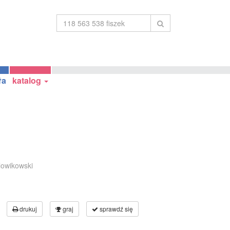
ła
katalog
lowikowski
drukuj
graj
sprawdź się