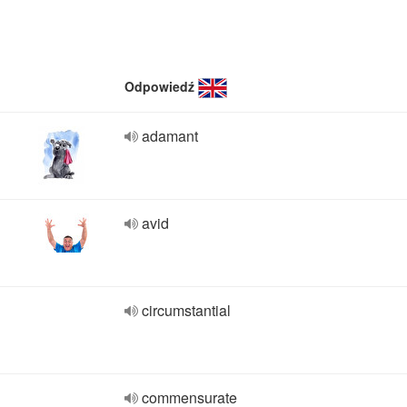
Odpowiedź
adamant
avid
circumstantial
commensurate