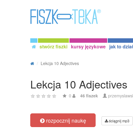
stwórz fiszki
kursy językowe
jak to dzia
Lekcja 10 Adjectives
Lekcja 10 Adjectives
0
46 fiszek
przemyslaws
rozpocznij naukę
ściągnij mp3