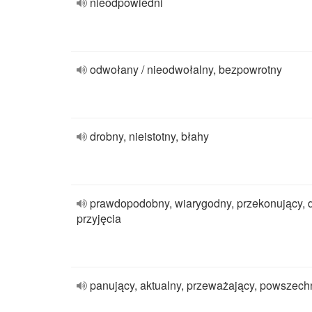
nieodpowiedni
odwołany / nieodwołalny, bezpowrotny
drobny, nieistotny, błahy
prawdopodobny, wiarygodny, przekonujący, 
przyjęcia
panujący, aktualny, przeważający, powszech