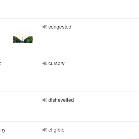
.
congested
o
cursory
dishevelled
any
eligible