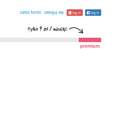
załóż konto
zaloguj się
log in
log in
premium