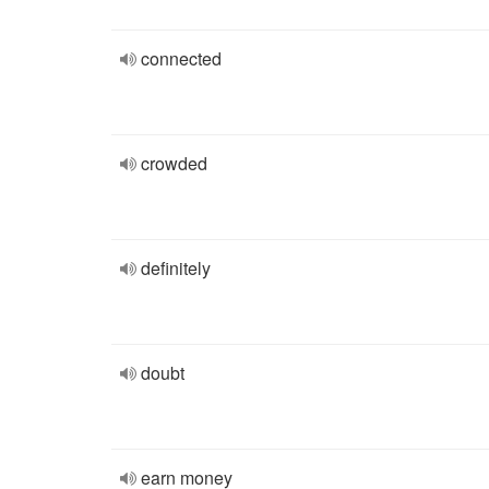
connected
crowded
definitely
doubt
earn money