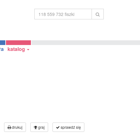
ła
katalog
drukuj
graj
sprawdź się