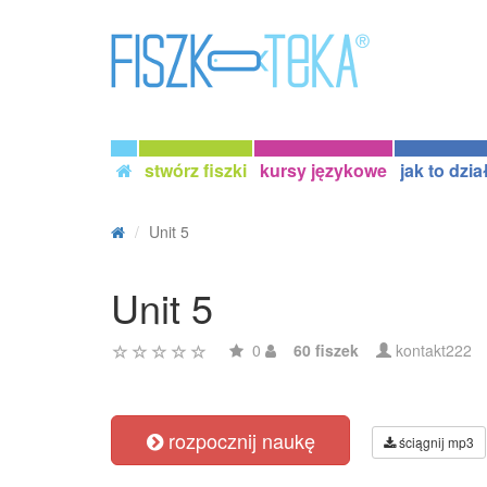
stwórz fiszki
kursy językowe
jak to dzia
Unit 5
Unit 5
0
60 fiszek
kontakt222
rozpocznij naukę
ściągnij mp3