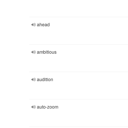
ahead
ambitious
audition
auto-zoom