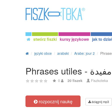
stwórz fiszki
kursy językowe
jak to dzia
języki obce
arabski
Arabe: jour 2
Phrases util
0
20 fiszek
Fiszkoteka
rozpocznij naukę
ściągnij mp3