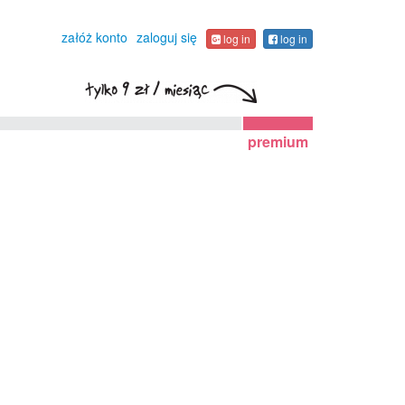
załóż konto
zaloguj się
log in
log in
premium