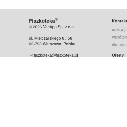
®
Fiszkoteka
Kontak
© 2026 VocApp Sp. z o.o.
odezwij 
współpr
ul. Mielczarskiego 8 / 58
02-798 Warszawa, Polska
dla pras
fiszkoteka@fiszkoteka.pl
Oferty
dla rodz
NIP: 951 245 79 19
dla kore
REGON: 369 727 696
Pomoc
Najczęst