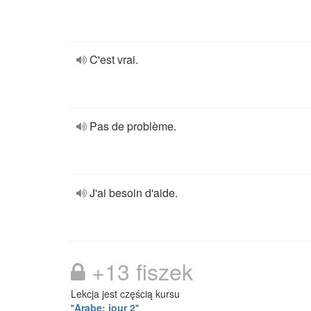
C'est vrai.
Pas de problème.
J'ai besoin d'aide.
+13 fiszek
Lekcja jest częścią kursu
"
Arabe: jour 2
"