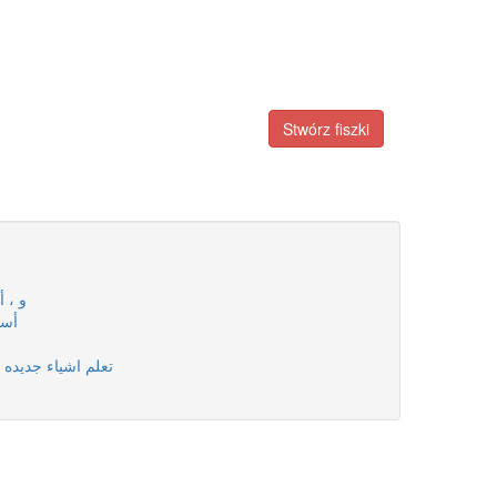
Stwórz fiszki
و ، أو ، ل
أسماء مف
Apprendre de nouvelles choses - تعلم اشياء جديده