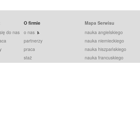
t
O firmie
Mapa Serwisu
się do nas
o nas
nauka angielskiego
aca
partnerzy
nauka niemieckiego
y
praca
nauka hiszpańskiego
staż
nauka francuskiego
blog
nauka rosyjskiego
in
2000+ opinii
nauka norweskiego
petytorów
nauka szwedzkiego
Warunki
fiszki
100% gwarancja
sze pytania
najnowsze lekcje
regulamin
Extra
prywatność i ciasteczka
RODO
plugin