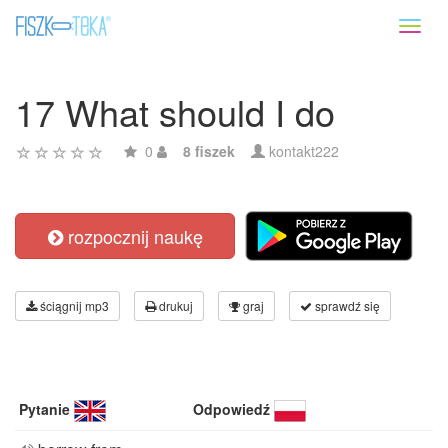
Toggl
naviga
17 What should I do
0
8 fiszek
kontakt222
rozpocznij naukę
ściągnij mp3
drukuj
graj
sprawdź się
Pytanie
Odpowiedź