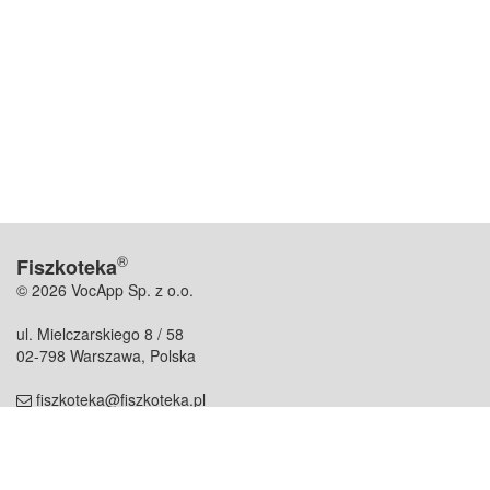
®
Fiszkoteka
© 2026 VocApp Sp. z o.o.
ul. Mielczarskiego 8 / 58
02-798 Warszawa, Polska
fiszkoteka@fiszkoteka.pl
NIP: 951 245 79 19
REGON: 369 727 696