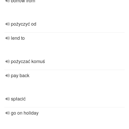
borrow from
pożyczyć od
lend to
pożyczać komuś
pay back
spłacić
go on holiday