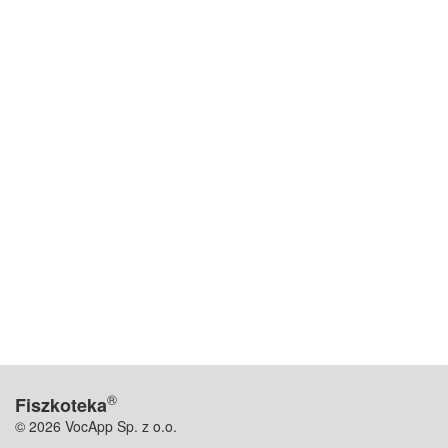
®
Fiszkoteka
© 2026 VocApp Sp. z o.o.