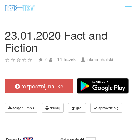
Toggl
naviga
23.01.2020 Fact and
Fiction
0
11 fiszek
lukebuchalski
rozpocznij naukę
ściągnij mp3
drukuj
graj
sprawdź się