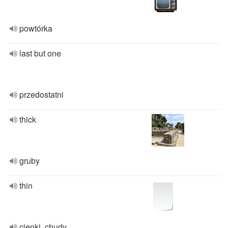
powtórka
last but one
przedostatni
thick
gruby
thin
cienki, chudy