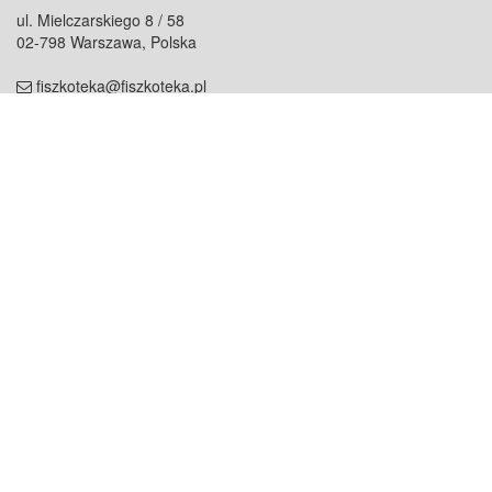
ul. Mielczarskiego 8 / 58
02-798 Warszawa, Polska
fiszkoteka@fiszkoteka.pl
NIP: 951 245 79 19
REGON: 369 727 696
Kontakt
O firmie
odezwij się do nas
o nas
współpraca
partnerzy
dla prasy
praca
staż
Oferty
blog