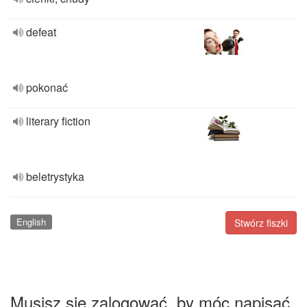
defeat
pokonać
literary fiction
beletrystyka
English
Stwórz fiszki
Musisz się zalogować, by móc napisać