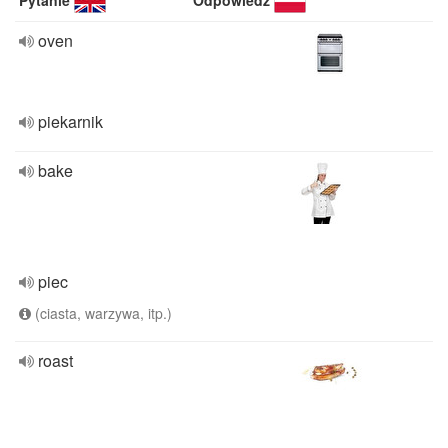
Pytanie
Odpowiedź
oven
piekarnik
bake
piec
(ciasta, warzywa, itp.)
roast