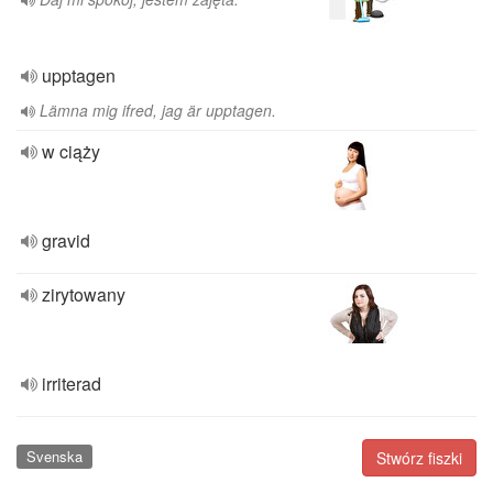
upptagen
Lämna mig ifred, jag är upptagen.
w ciąży
gravid
zirytowany
irriterad
Svenska
Stwórz fiszki