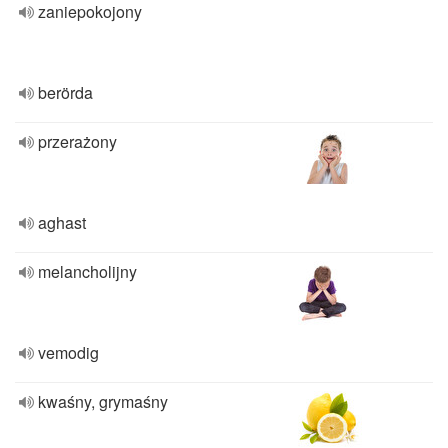
zaniepokojony
berörda
przerażony
aghast
melancholijny
vemodig
kwaśny, grymaśny