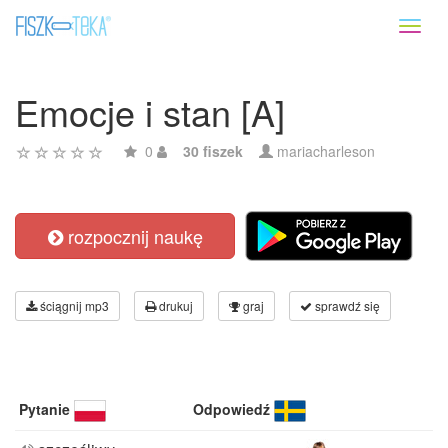
Toggl
naviga
Emocje i stan [A]
0
30 fiszek
mariacharleson
rozpocznij naukę
ściągnij mp3
drukuj
graj
sprawdź się
Pytanie
Odpowiedź