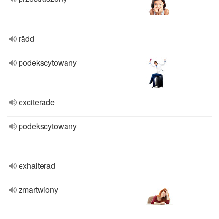
rädd
podekscytowany
exciterade
podekscytowany
exhalterad
zmartwiony