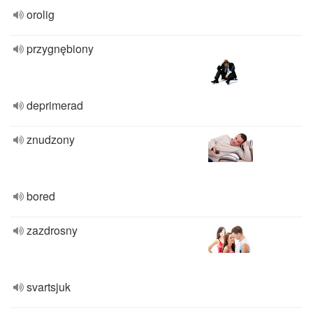
orolig
przygnębiony
deprimerad
znudzony
bored
zazdrosny
svartsjuk