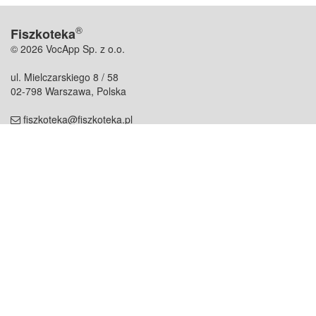
®
Fiszkoteka
© 2026 VocApp Sp. z o.o.
ul. Mielczarskiego 8 / 58
02-798 Warszawa, Polska
fiszkoteka@fiszkoteka.pl
NIP: 951 245 79 19
REGON: 369 727 696
Kontakt
O firmie
odezwij się do nas
o nas