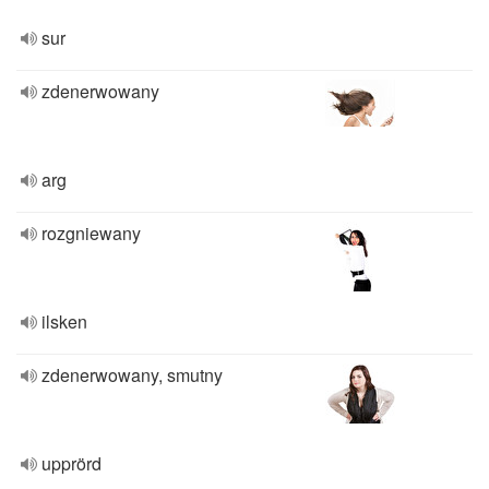
sur
zdenerwowany
arg
rozgniewany
ilsken
zdenerwowany, smutny
upprörd