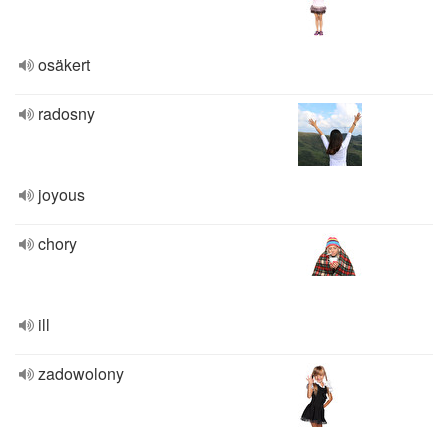
osäkert
radosny
joyous
chory
ill
zadowolony