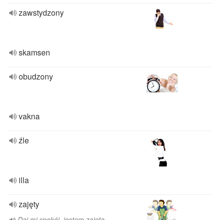
zawstydzony
skamsen
obudzony
vakna
źle
illa
zajęty
Daj mi spokój, jestem zajęta.