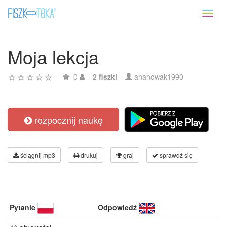
Toggl
naviga
Moja lekcja
0
2 fiszki
ananowak1990
rozpocznij naukę
ściągnij mp3
drukuj
graj
sprawdź się
Pytanie
Odpowiedź