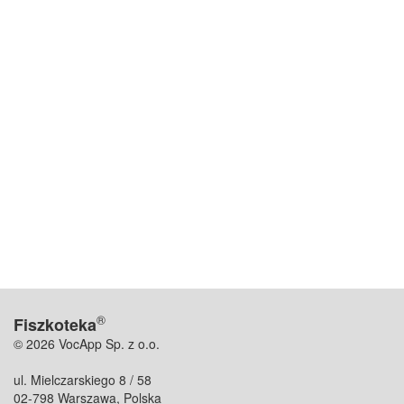
®
Fiszkoteka
© 2026 VocApp Sp. z o.o.
ul. Mielczarskiego 8 / 58
02-798 Warszawa, Polska