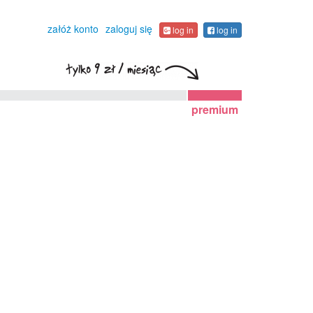
załóż konto
zaloguj się
log in
log in
premium