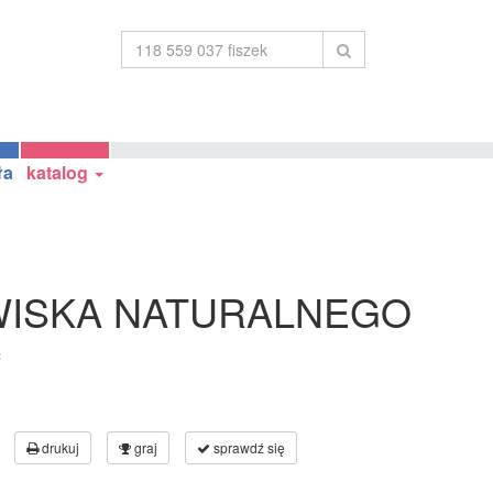
ła
katalog
ISKA NATURALNEGO
c
drukuj
graj
sprawdź się