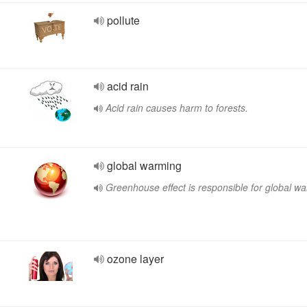
pollute
acid rain
Acid rain causes harm to forests.
global warming
Greenhouse effect is responsible for global w
ozone layer