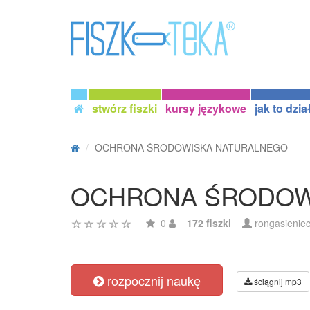
stwórz fiszki
kursy językowe
jak to dzia
OCHRONA ŚRODOWISKA NATURALNEGO
OCHRONA ŚRODOW
0
172 fiszki
rongasienie
rozpocznij naukę
ściągnij mp3