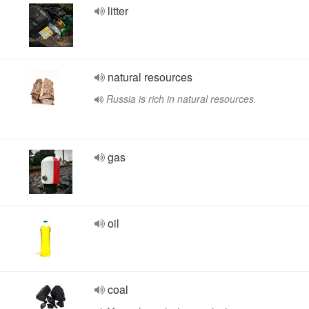
litter
natural resources
Russia is rich in natural resources.
gas
oil
coal