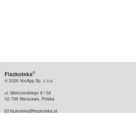
®
Fiszkoteka
© 2026 VocApp Sp. z o.o.
ul. Mielczarskiego 8 / 58
02-798 Warszawa, Polska
fiszkoteka@fiszkoteka.pl
NIP: 951 245 79 19
REGON: 369 727 696