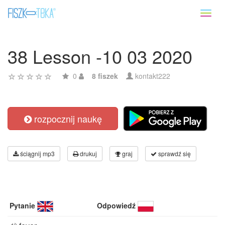
Toggl
naviga
38 Lesson -10 03 2020
0
8 fiszek
kontakt222
rozpocznij naukę
ściągnij mp3
drukuj
graj
sprawdź się
Pytanie
Odpowiedź