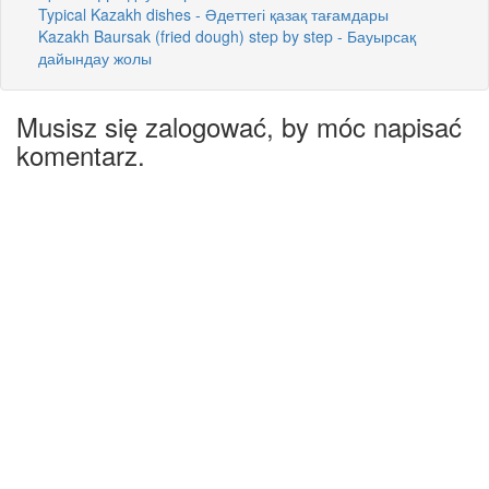
Typical Kazakh dishes - Әдеттегі қазақ тағамдары
Kazakh Baursak (fried dough) step by step - Бауырсақ
дайындау жолы
Musisz się zalogować, by móc napisać
komentarz.