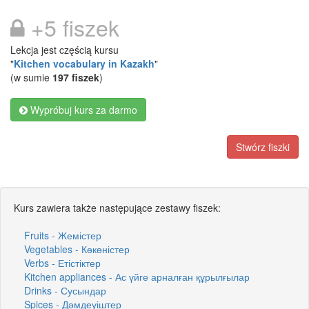
+5 fiszek
Lekcja jest częścią kursu
"
Kitchen vocabulary in Kazakh
"
(w sumie
197 fiszek
)
Wypróbuj kurs za darmo
Stwórz fiszki
Kurs zawiera także następujące zestawy fiszek:
Fruits - Жемістер
Vegetables - Көкөністер
Verbs - Етістіктер
Kitchen appliances - Ас үйге арналған құрылғылар
Drinks - Сусындар
Spices - Дәмдеуіштер