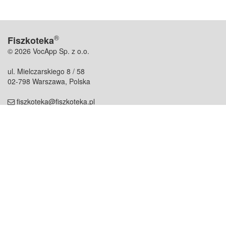
®
Fiszkoteka
© 2026 VocApp Sp. z o.o.
ul. Mielczarskiego 8 / 58
02-798 Warszawa, Polska
fiszkoteka@fiszkoteka.pl
NIP: 951 245 79 19
REGON: 369 727 696
Kontakt
O firmie