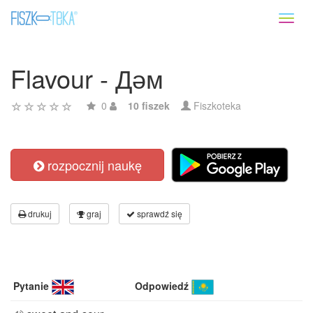
Toggl
naviga
Flavour - Дәм
0
10 fiszek
Fiszkoteka
rozpocznij naukę
drukuj
graj
sprawdź się
Pytanie
Odpowiedź