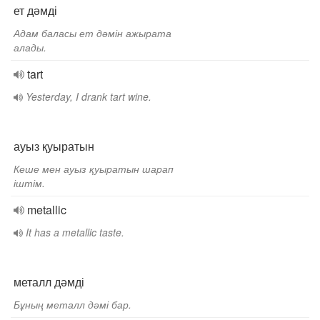
ет дәмді
Адам баласы ет дәмін ажырата
алады.
tart
Yesterday, I drank tart wine.
ауыз қуыратын
Кеше мен ауыз қуыратын шарап
іштім.
metallic
It has a metallic taste.
металл дәмді
Бұның металл дәмі бар.