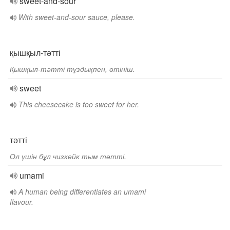
sweet-and-sour
With sweet-and-sour sauce, please.
қышқыл-тәтті
Қышқыл-тәтті тұздықпен, өтініш.
sweet
This cheesecake is too sweet for her.
тәтті
Ол үшін бұл чизкейк тым тәтті.
umami
A human being differentiates an umami
flavour.