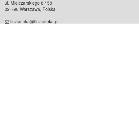
ul. Mielczarskiego 8 / 58
02-798 Warszawa, Polska
fiszkoteka@fiszkoteka.pl
NIP: 951 245 79 19
REGON: 369 727 696
Kontakt
O firmie
odezwij się do nas
o nas
współpraca
partnerzy
dla prasy
praca
staż
Oferty
blog