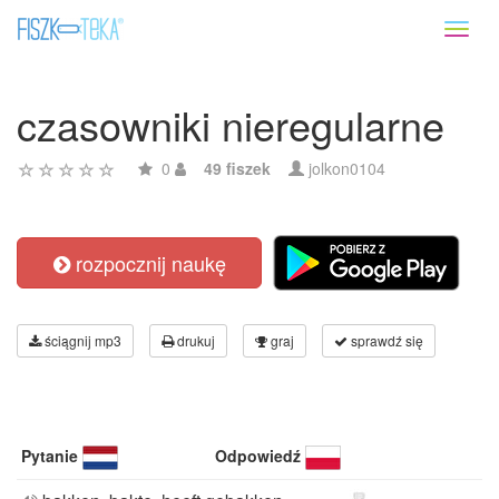
Toggl
naviga
czasowniki nieregularne
0
49 fiszek
jolkon0104
rozpocznij naukę
ściągnij mp3
drukuj
graj
sprawdź się
Pytanie
Odpowiedź