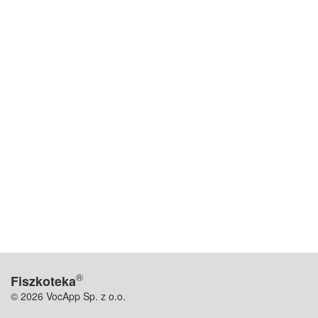
®
Fiszkoteka
© 2026 VocApp Sp. z o.o.