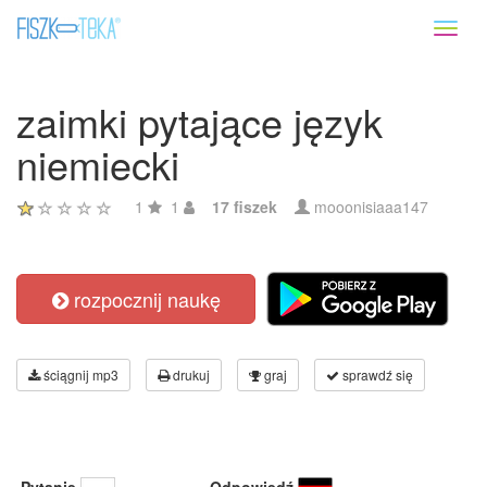
Toggl
naviga
zaimki pytające język
niemiecki
1
1
17 fiszek
mooonisiaaa147
rozpocznij naukę
ściągnij mp3
drukuj
graj
sprawdź się