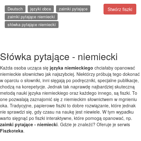
Deutsch
języki obce
zaimki pytające
Stwórz fiszki
zaimki pytające niemiecki
słówka pytające niemiecki
Słówka pytające - niemiecki
Każda osoba ucząca się
języka niemieckiego
chciałaby opanować
niemieckie słownictwo jak najszybciej. Niektórzy próbują tego dokonać
w oparciu o słowniki, inni sięgają po podręczniki, specjalne publikacje,
chodzą na korepetycje. Jednak tak naprawdę najbardziej skuteczną
metodą nauki języka niemieckiego oraz każdego innego, są fiszki. To
one pozwalają zaznajomić się z niemieckim słownictwem w mgnieniu
oka. Tradycyjne, papierowe fiszki to dobre rozwiązanie, które jednak
nie sprawdzi się, gdy czasu na naukę jest niewiele. W tym wypadku
warto sięgnąć po fiszki interaktywne, które pomogą opanować, np.
zaimki pytające - niemiecki
. Gdzie je znaleźć? Oferuje je serwis
Fiszkoteka
.