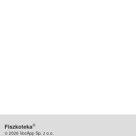
®
Fiszkoteka
© 2026 VocApp Sp. z o.o.