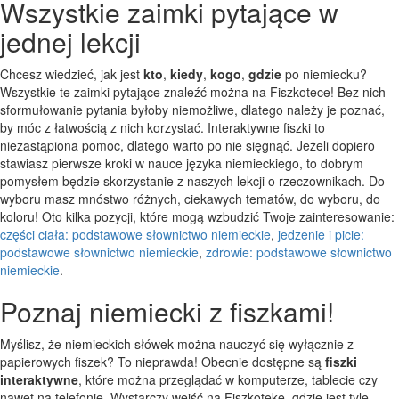
Wszystkie zaimki pytające w
jednej lekcji
Chcesz wiedzieć, jak jest
kto
,
kiedy
,
kogo
,
gdzie
po niemiecku?
Wszystkie te zaimki pytające znaleźć można na Fiszkotece! Bez nich
sformułowanie pytania byłoby niemożliwe, dlatego należy je poznać,
by móc z łatwością z nich korzystać. Interaktywne fiszki to
niezastąpiona pomoc, dlatego warto po nie sięgnąć. Jeżeli dopiero
stawiasz pierwsze kroki w nauce języka niemieckiego, to dobrym
pomysłem będzie skorzystanie z naszych lekcji o rzeczownikach. Do
wyboru masz mnóstwo różnych, ciekawych tematów, do wyboru, do
koloru! Oto kilka pozycji, które mogą wzbudzić Twoje zainteresowanie:
części ciała: podstawowe słownictwo niemieckie
,
jedzenie i picie:
podstawowe słownictwo niemieckie
,
zdrowie: podstawowe słownictwo
niemieckie
.
Poznaj niemiecki z fiszkami!
Myślisz, że niemieckich słówek można nauczyć się wyłącznie z
papierowych fiszek? To nieprawda! Obecnie dostępne są
fiszki
interaktywne
, które można przeglądać w komputerze, tablecie czy
nawet na telefonie. Wystarczy wejść na Fiszkotekę, gdzie jest tyle