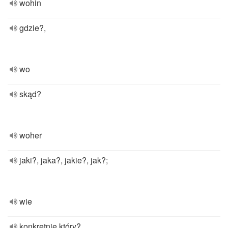
wohin
gdzie?,
wo
skąd?
woher
jaki?, jaka?, jakie?, jak?;
wie
konkretnie który?