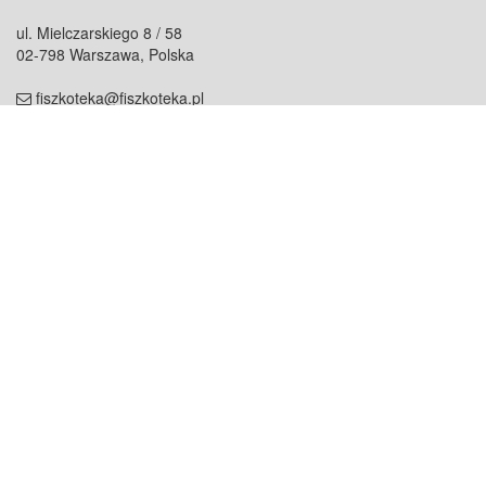
ul. Mielczarskiego 8 / 58
02-798 Warszawa, Polska
fiszkoteka@fiszkoteka.pl
NIP: 951 245 79 19
REGON: 369 727 696
Kontakt
O firmie
odezwij się do nas
o nas
współpraca
partnerzy
dla prasy
praca
staż
Oferty