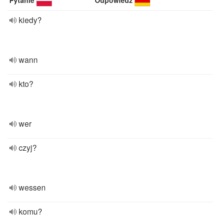
Pytanie
Odpowiedź
kiedy?
wann
kto?
wer
czyj?
wessen
komu?