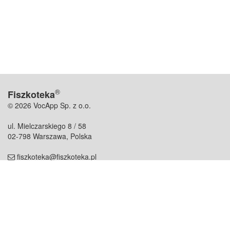
®
Fiszkoteka
© 2026 VocApp Sp. z o.o.
ul. Mielczarskiego 8 / 58
02-798 Warszawa, Polska
fiszkoteka@fiszkoteka.pl
NIP: 951 245 79 19
REGON: 369 727 696