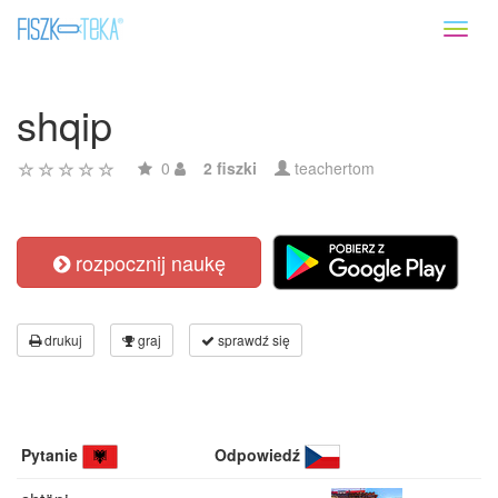
Toggl
naviga
shqip
0
2 fiszki
teachertom
rozpocznij naukę
drukuj
graj
sprawdź się
Pytanie
Odpowiedź