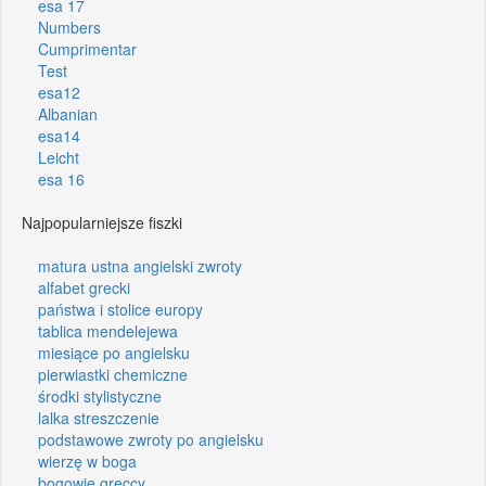
esa 17
Numbers
Cumprimentar
Test
esa12
Albanian
esa14
Leicht
esa 16
Najpopularniejsze fiszki
matura ustna angielski zwroty
alfabet grecki
państwa i stolice europy
tablica mendelejewa
miesiące po angielsku
pierwiastki chemiczne
środki stylistyczne
lalka streszczenie
podstawowe zwroty po angielsku
wierzę w boga
bogowie greccy