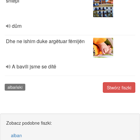
shtëpi
dům
Dhe ne ishim duke argëtuar fëmijën
A bavili jsme se dítě
albański
Stwórz fiszki
Zobacz podobne fiszki:
alban