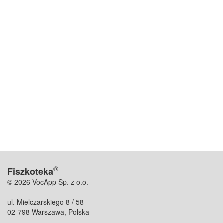
®
Fiszkoteka
© 2026 VocApp Sp. z o.o.
ul. Mielczarskiego 8 / 58
02-798 Warszawa, Polska