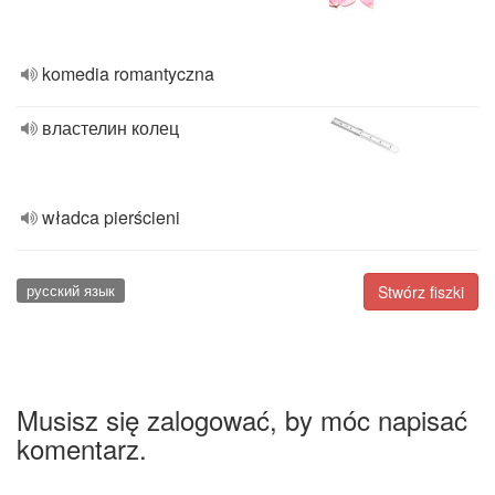
komedia romantyczna
властелин колец
władca pierścieni
русский язык
Stwórz fiszki
Musisz się zalogować, by móc napisać
komentarz.