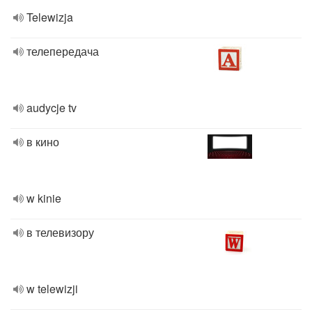
Telewizja
телепередача
audycje tv
в кино
w kinie
в телевизору
w telewizji