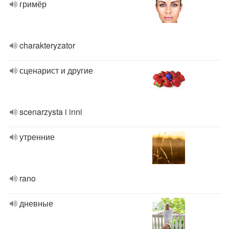
гримёр
charakteryzator
сценарист и другие
scenarzysta i inni
утренние
rano
дневные