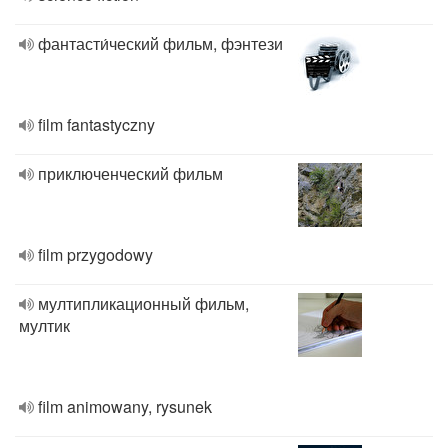
фантасти́ческий фильм, фэнтези
film fantastyczny
приключенческий фильм
film przygodowy
мултипликационный фильм,
мултик
film animowany, rysunek