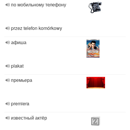
по мобильному телефону
przez telefon komórkowy
афиша
plakat
премьера
premiera
известный актёр