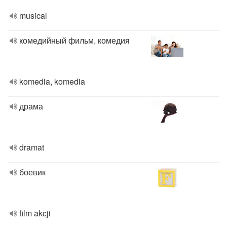
musical
комедийный фильм, комедия
komedia, komedia
драма
dramat
боевик
film akcji