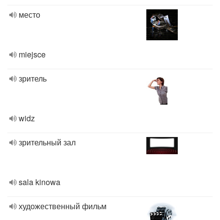
место
miejsce
зритель
widz
зрительный зал
sala kinowa
художественный фильм