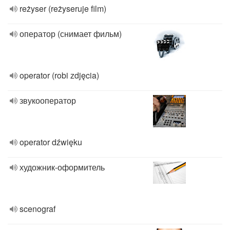
reżyser (reżyseruje film)
оператор (снимает фильм)
operator (robi zdjęcia)
звукооператор
operator dźwięku
художник-оформитель
scenograf