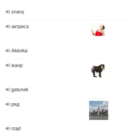
znany
актриса
Aktorka
жанр
gatunek
ряд
rząd