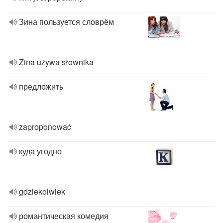
Зина пользуется словрём
Zina używa słownika
предложить
zaproponować
куда угодно
gdziekolwiek
романтическая комедия