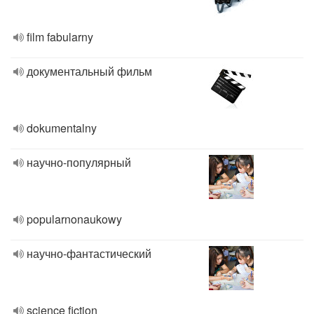
film fabularny
документальный фильм
dokumentalny
научно-популярный
popularnonaukowy
научно-фантастический
science fiction