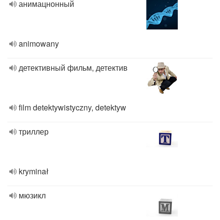
анимацнонный
animowany
детективный фильм, детектив
film detektywistyczny, detektyw
триллер
kryminał
мюзикл