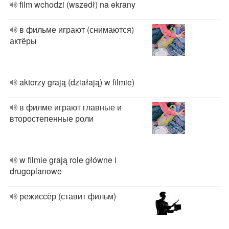
film wchodzi (wszedł) na ekrany
в фильме играют (снимаются)
актёры
aktorzy grają (działają) w filmie)
в филме играют главные и
второстепенные роли
w filmie grają role główne i
drugoplanowe
режиссёр (ставит фильм)