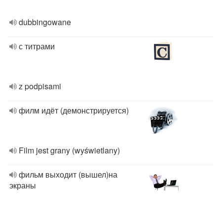
dubbingowane
с титрами
z podpisami
филм идёт (демонстрируется)
Film jest grany (wyświetlany)
фильм выходит (вышел)на
экраны