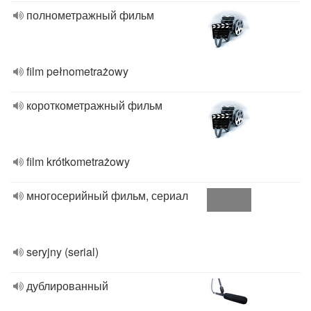
полнометражный фильм
film pełnometrażowy
короткометражный фильм
film krótkometrażowy
многосерийный фильм, сериал
seryjny (serial)
дублированный