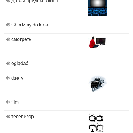
Давай придём в кино
Chodźmy do kina
смотреть
oglądać
филм
film
телевизор