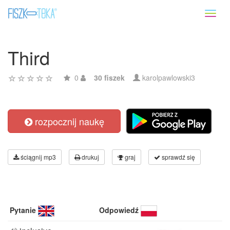
Toggl
naviga
Third
0
30 fiszek
karolpawlowski3
rozpocznij naukę
ściągnij mp3
drukuj
graj
sprawdź się
Pytanie
Odpowiedź