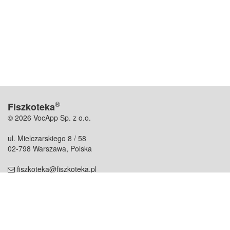
®
Fiszkoteka
© 2026 VocApp Sp. z o.o.
ul. Mielczarskiego 8 / 58
02-798 Warszawa, Polska
fiszkoteka@fiszkoteka.pl
NIP: 951 245 79 19
REGON: 369 727 696