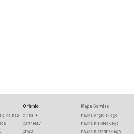
t
O firmie
Mapa Serwisu
się do nas
o nas
nauka angielskiego
aca
partnerzy
nauka niemieckiego
y
praca
nauka hiszpańskiego