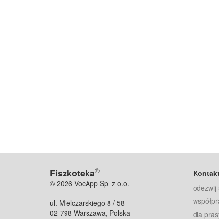
®
Fiszkoteka
Kontak
© 2026 VocApp Sp. z o.o.
odezwij 
współpr
ul. Mielczarskiego 8 / 58
02-798 Warszawa, Polska
dla pras