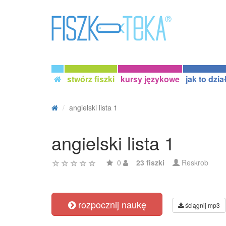
stwórz fiszki
kursy językowe
jak to dzia
angielski lista 1
angielski lista 1
0
23 fiszki
Reskrob
rozpocznij naukę
ściągnij mp3