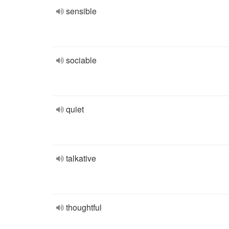
sensible
sociable
quiet
talkative
thoughtful