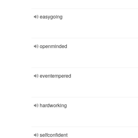
easygoing
openminded
eventempered
hardworking
selfconfident