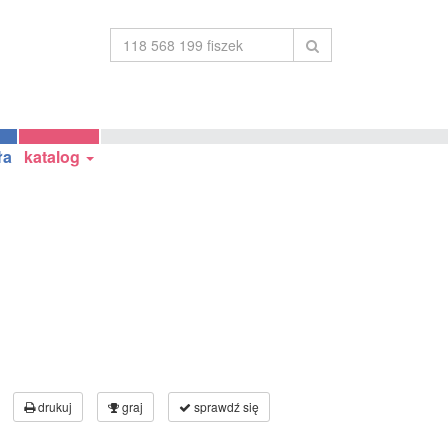
ła
katalog
drukuj
graj
sprawdź się