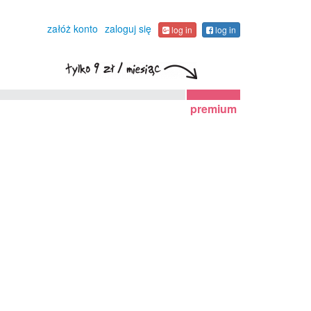
załóż konto
zaloguj się
log in
log in
premium