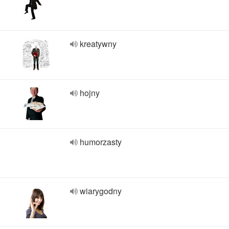
kreatywny
hojny
humorzasty
wiarygodny