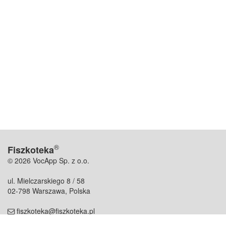
®
Fiszkoteka
© 2026 VocApp Sp. z o.o.
ul. Mielczarskiego 8 / 58
02-798 Warszawa, Polska
fiszkoteka@fiszkoteka.pl