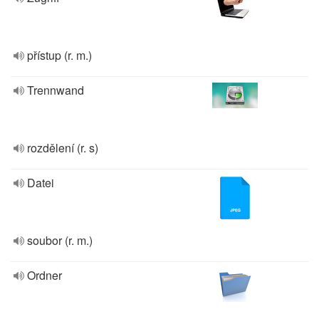
přístup (r. m.)
Trennwand
rozdělení (r. s)
Datei
soubor (r. m.)
Ordner