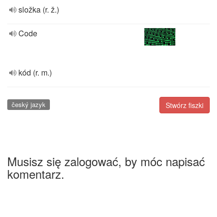
složka (r. ž.)
Code
kód (r. m.)
český jazyk
Stwórz fiszki
Musisz się zalogować, by móc napisać
komentarz.