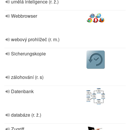
umělá inteligence (r. ž.)
Webbrowser
webový prohlížeč (r. m.)
Sicherungskopie
zálohování (r. s)
Datenbank
databáze (r. ž.)
Zugriff