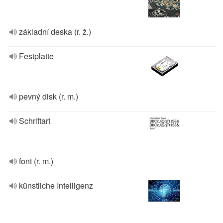
základní deska (r. ž.)
Festplatte
pevný disk (r. m.)
Schriftart
font (r. m.)
künstliche Intelligenz