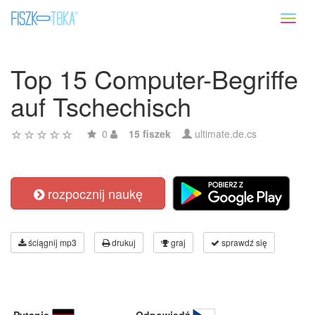
Toggl
naviga
Top 15 Computer-Begriffe
auf Tschechisch
0
15 fiszek
ultimate.de.cs
rozpocznij naukę
ściągnij mp3
drukuj
graj
sprawdź się