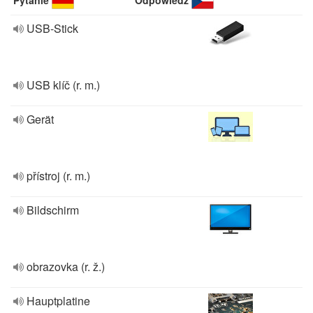
Pytanie
Odpowiedź
USB-Stick
USB klíč (r. m.)
Gerät
přístroj (r. m.)
Bildschirm
obrazovka (r. ž.)
Hauptplatine