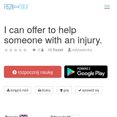
Toggl
naviga
I can offer to help
someone with an injury.
0
10 fiszek
edytaslonka
rozpocznij naukę
ściągnij mp3
drukuj
graj
sprawdź się