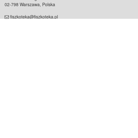
02-798 Warszawa, Polska
fiszkoteka@fiszkoteka.pl
NIP: 951 245 79 19
REGON: 369 727 696
Kontakt
O firmie
odezwij się do nas
o nas
współpraca
partnerzy
dla prasy
praca
staż
Oferty
blog
dla rodzin