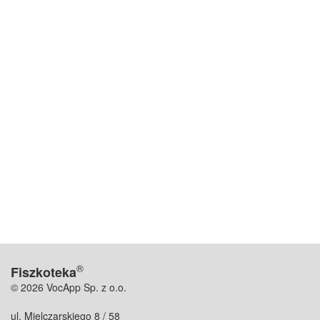
®
Fiszkoteka
© 2026 VocApp Sp. z o.o.
ul. Mielczarskiego 8 / 58