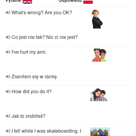
Pytanie
Odpowiedź
What's wrong? Are you OK?
Co jest nie tak? Nic ci nie jest?
I've hurt my arm.
Zraniłem się w ramię.
How did you do it?
Jak to zrobiłeś?
I fell while I was skateboarding. I