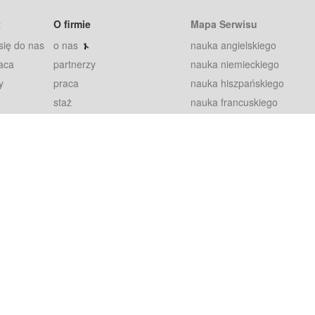
t
O firmie
Mapa Serwisu
się do nas
o nas
nauka angielskiego
aca
partnerzy
nauka niemieckiego
y
praca
nauka hiszpańskiego
staż
nauka francuskiego
blog
nauka rosyjskiego
in
2000+ opinii
nauka norweskiego
petytorów
nauka szwedzkiego
Warunki
fiszki
100% gwarancja
sze pytania
najnowsze lekcje
regulamin
Extra
prywatność i ciasteczka
RODO
plugin