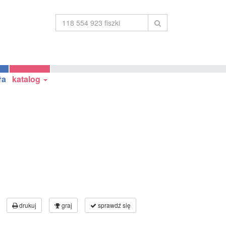
ła
katalog
drukuj
graj
sprawdź się