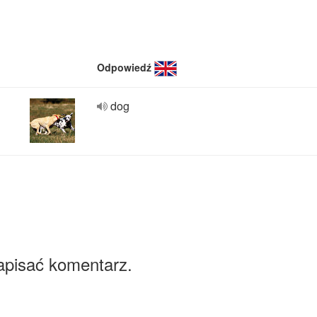
Odpowiedź
dog
apisać komentarz.