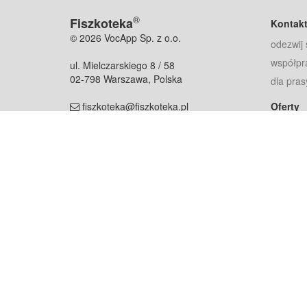
®
Fiszkoteka
Kontak
© 2026 VocApp Sp. z o.o.
odezwij 
współpr
ul. Mielczarskiego 8 / 58
02-798 Warszawa, Polska
dla pras
fiszkoteka@fiszkoteka.pl
Oferty
dla rodz
NIP: 951 245 79 19
dla kore
REGON: 369 727 696
Pomoc
Najczęst