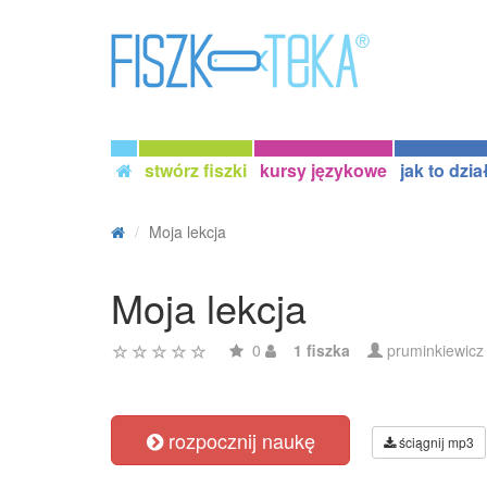
stwórz fiszki
kursy językowe
jak to dzia
Moja lekcja
Moja lekcja
0
1 fiszka
pruminkiewicz
rozpocznij naukę
ściągnij mp3