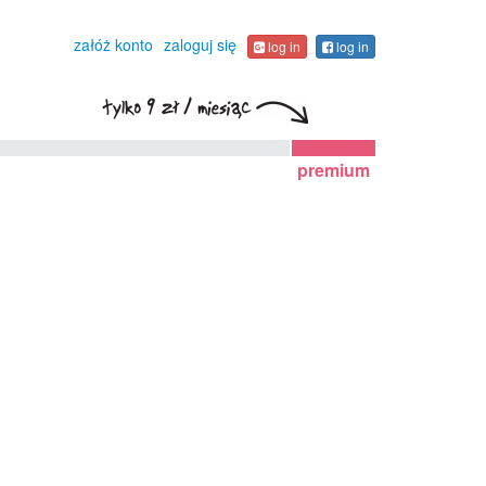
załóż konto
zaloguj się
log in
log in
premium