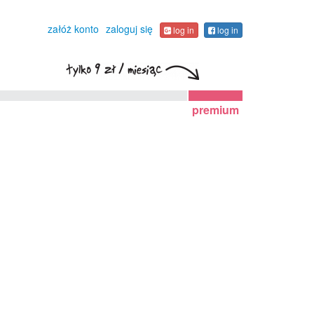
załóż konto
zaloguj się
log in
log in
premium