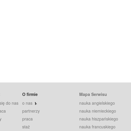
t
O firmie
Mapa Serwisu
się do nas
o nas
nauka angielskiego
aca
partnerzy
nauka niemieckiego
y
praca
nauka hiszpańskiego
staż
nauka francuskiego