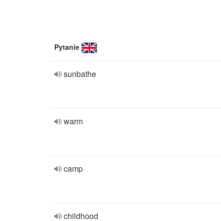
Pytanie
sunbathe
warm
camp
childhood