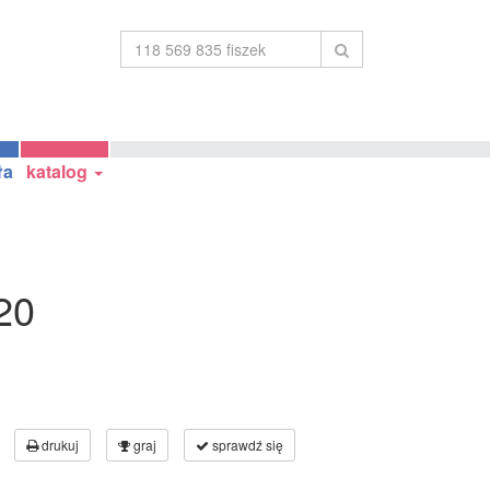
ła
katalog
20
drukuj
graj
sprawdź się