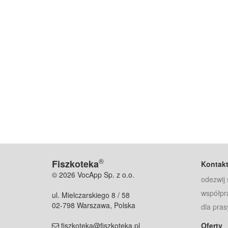
®
Fiszkoteka
Kontak
© 2026 VocApp Sp. z o.o.
odezwij 
współpr
ul. Mielczarskiego 8 / 58
02-798 Warszawa, Polska
dla pras
fiszkoteka@fiszkoteka.pl
Oferty