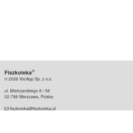
®
Fiszkoteka
© 2026 VocApp Sp. z o.o.
ul. Mielczarskiego 8 / 58
02-798 Warszawa, Polska
fiszkoteka@fiszkoteka.pl
NIP: 951 245 79 19
REGON: 369 727 696