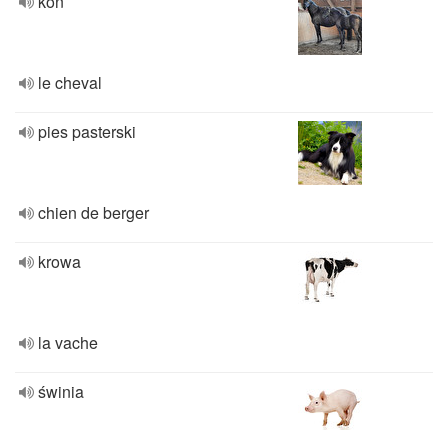
koń
le cheval
pies pasterski
chien de berger
krowa
la vache
świnia