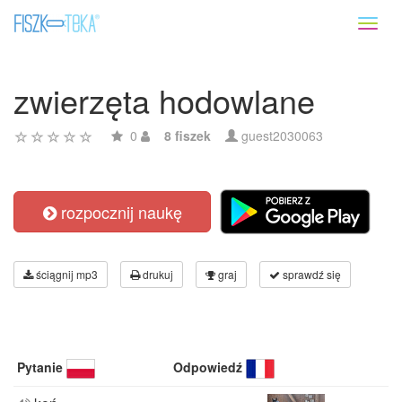
Toggl
naviga
zwierzęta hodowlane
0
8 fiszek
guest2030063
rozpocznij naukę
ściągnij mp3
drukuj
graj
sprawdź się
Pytanie
Odpowiedź