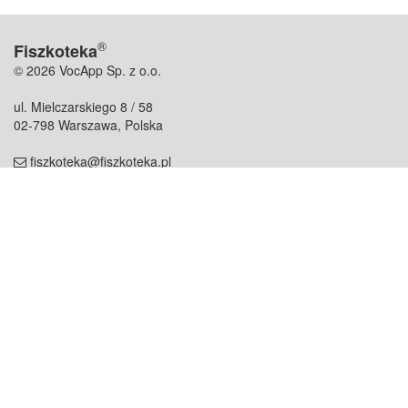
®
Fiszkoteka
© 2026 VocApp Sp. z o.o.
ul. Mielczarskiego 8 / 58
02-798 Warszawa, Polska
fiszkoteka@fiszkoteka.pl
NIP: 951 245 79 19
REGON: 369 727 696
Kontakt
O firmie
odezwij się do nas
o nas