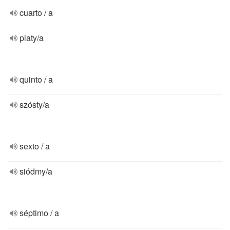
cuarto / a
piaty/a
quinto / a
szósty/a
sexto / a
siódmy/a
séptimo / a