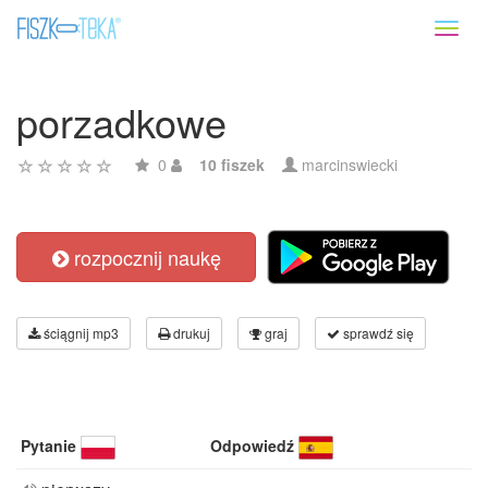
Toggl
naviga
porzadkowe
0
10 fiszek
marcinswiecki
rozpocznij naukę
ściągnij mp3
drukuj
graj
sprawdź się
Pytanie
Odpowiedź