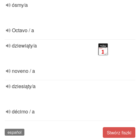
ósmy/a
Octavo / a
dziewiąty/a
noveno / a
dziesiąty/a
décimo / a
español
Stwórz fiszki