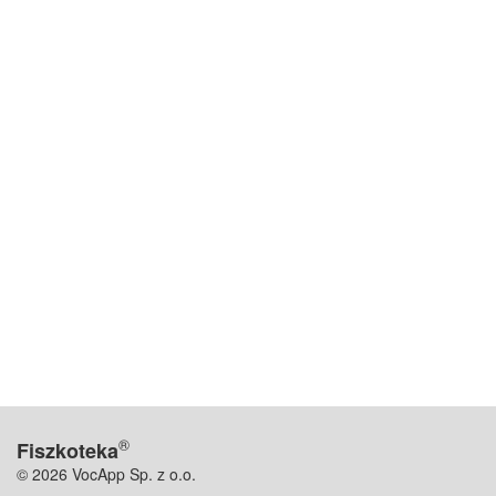
®
Fiszkoteka
© 2026 VocApp Sp. z o.o.