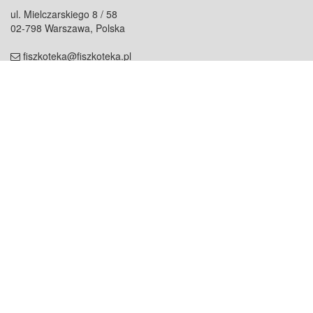
ul. Mielczarskiego 8 / 58
02-798 Warszawa, Polska
fiszkoteka@fiszkoteka.pl
NIP: 951 245 79 19
REGON: 369 727 696
Kontakt
O firmie
odezwij się do nas
o nas
współpraca
partnerzy
dla prasy
praca
staż
Oferty
blog