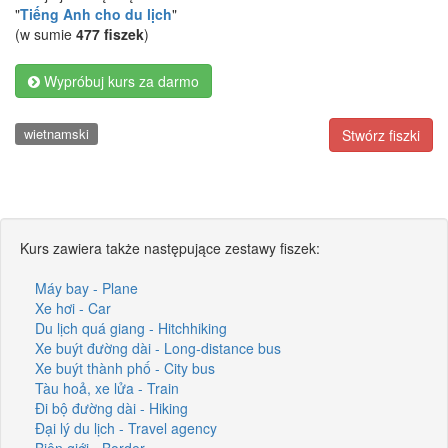
"
Tiếng Anh cho du lịch
"
(w sumie
477 fiszek
)
Wypróbuj kurs za darmo
wietnamski
Stwórz fiszki
Kurs zawiera także następujące zestawy fiszek:
Máy bay - Plane
Xe hơi - Car
Du lịch quá giang - Hitchhiking
Xe buýt đường dài - Long-distance bus
Xe buýt thành phố - City bus
Tàu hoả, xe lửa - Train
Đi bộ đường dài - Hiking
Đại lý du lịch - Travel agency
Biên giới - Border