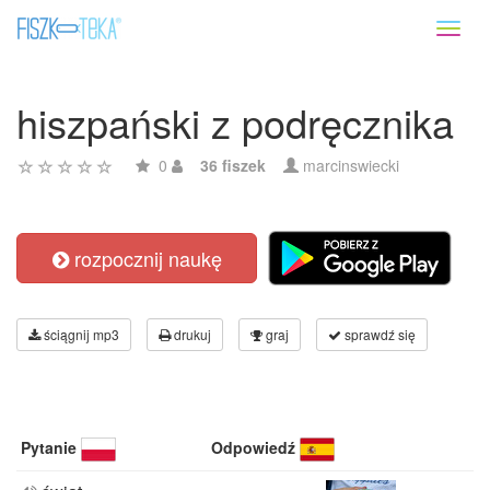
Toggl
naviga
hiszpański z podręcznika
0
36 fiszek
marcinswiecki
rozpocznij naukę
ściągnij mp3
drukuj
graj
sprawdź się
Pytanie
Odpowiedź