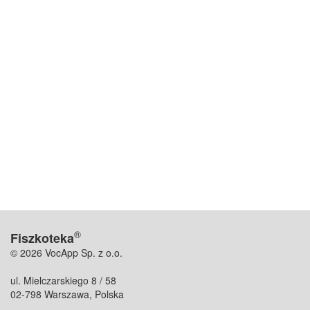
®
Fiszkoteka
© 2026 VocApp Sp. z o.o.
ul. Mielczarskiego 8 / 58
02-798 Warszawa, Polska