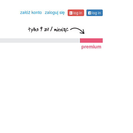
załóż konto
zaloguj się
log in
log in
premium