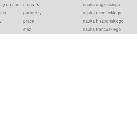
się do nas
o nas
nauka angielskiego
aca
partnerzy
nauka niemieckiego
y
praca
nauka hiszpańskiego
staż
nauka francuskiego
blog
nauka rosyjskiego
in
2000+ opinii
nauka norweskiego
petytorów
nauka szwedzkiego
Warunki
fiszki
100% gwarancja
sze pytania
najnowsze lekcje
regulamin
Extra
prywatność i ciasteczka
RODO
plugin
inansowany przez Unię Europejską ze środków Europejskiego Funduszu Rozwoju Regionalnego w ramach Programu Operacyjnego Int
z się więcej.