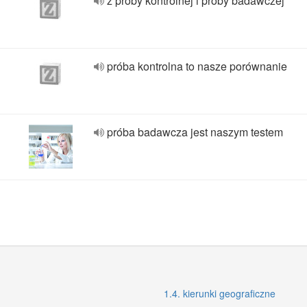
z próby kontrolnej i próby badawczej
próba kontrolna to nasze porównanie
próba badawcza jest naszym testem
1.4. kierunki geograficzne