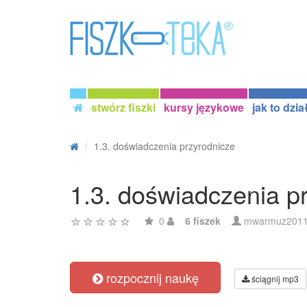
stwórz fiszki
kursy językowe
jak to dzia
1.3. doświadczenia przyrodnicze
1.3. doświadczenia p
0
6 fiszek
mwarmuz201
rozpocznij naukę
ściągnij mp3