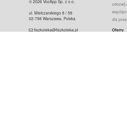
© 2026 VocApp Sp. z o.o.
odezwij 
współpr
ul. Mielczarskiego 8 / 58
02-798 Warszawa, Polska
dla pras
fiszkoteka@fiszkoteka.pl
Oferty
dla rodz
NIP: 951 245 79 19
dla kore
REGON: 369 727 696
Pomoc
Najczęst
Projekt współf
Rozwój.
Dowied