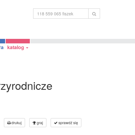
ła
katalog
rzyrodnicze
1
drukuj
graj
sprawdź się