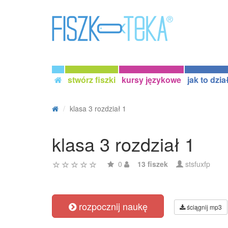
stwórz fiszki
kursy językowe
jak to dzia
klasa 3 rozdział 1
klasa 3 rozdział 1
0
13 fiszek
stsfuxfp
rozpocznij naukę
ściągnij mp3