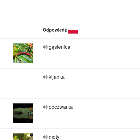
Odpowiedź
gąsienica
kijanka
poczwarka
motyl