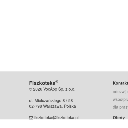
®
Fiszkoteka
Kontak
© 2026 VocApp Sp. z o.o.
odezwij 
współpr
ul. Mielczarskiego 8 / 58
02-798 Warszawa, Polska
dla pras
fiszkoteka@fiszkoteka.pl
Oferty
dla rodz