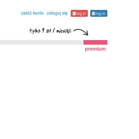
załóż konto
zaloguj się
log in
log in
premium