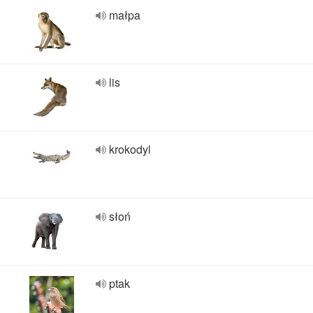
małpa
lis
krokodyl
słoń
ptak