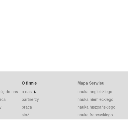
t
O firmie
Mapa Serwisu
się do nas
o nas
nauka angielskiego
aca
partnerzy
nauka niemieckiego
y
praca
nauka hiszpańskiego
staż
nauka francuskiego
blog
nauka rosyjskiego
in