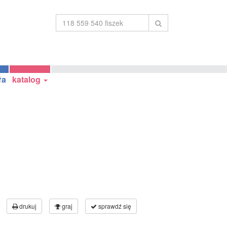
ła
katalog
drukuj
graj
sprawdź się