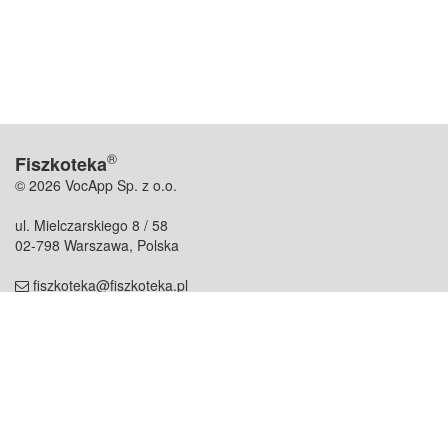
®
Fiszkoteka
© 2026 VocApp Sp. z o.o.
ul. Mielczarskiego 8 / 58
02-798 Warszawa, Polska
fiszkoteka@fiszkoteka.pl
NIP: 951 245 79 19
REGON: 369 727 696