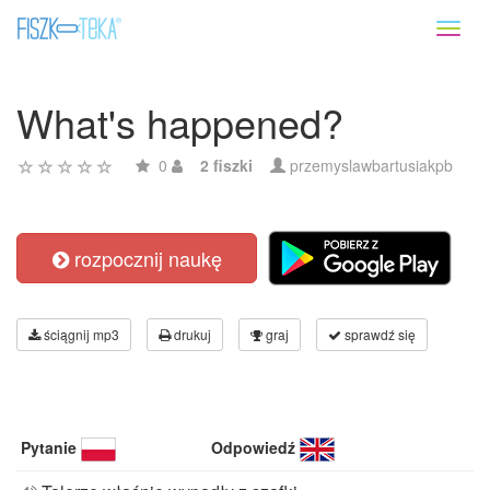
Toggl
naviga
What's happened?
0
2 fiszki
przemyslawbartusiakpb
rozpocznij naukę
ściągnij mp3
drukuj
graj
sprawdź się
Pytanie
Odpowiedź