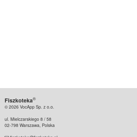
®
Fiszkoteka
© 2026 VocApp Sp. z o.o.
ul. Mielczarskiego 8 / 58
02-798 Warszawa, Polska