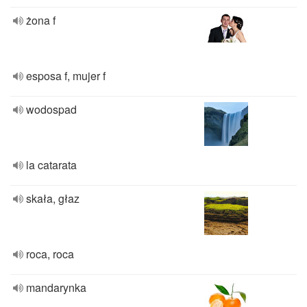
żona f
esposa f, mujer f
wodospad
la catarata
skała, głaz
roca, roca
mandarynka