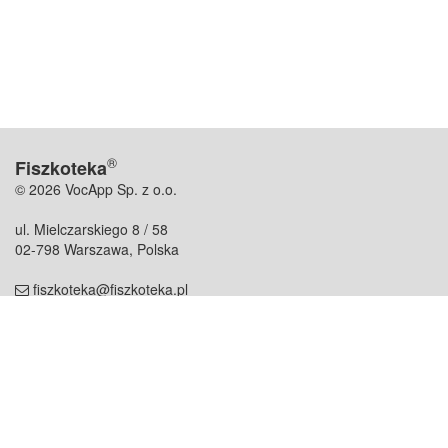
®
Fiszkoteka
© 2026 VocApp Sp. z o.o.
ul. Mielczarskiego 8 / 58
02-798 Warszawa, Polska
fiszkoteka@fiszkoteka.pl
NIP: 951 245 79 19
REGON: 369 727 696