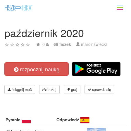
Toggl
naviga
październik 2020
0
66 fiszek
marcinswiecki
rozpocznij naukę
ściągnij mp3
drukuj
graj
sprawdź się
Pytanie
Odpowiedź