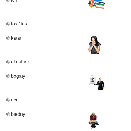
los / les
katar
el catarro
bogaty
rico
biedny