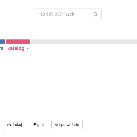
ła
katalog
drukuj
graj
sprawdź się