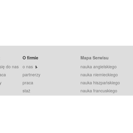
t
O firmie
Mapa Serwisu
się do nas
o nas
nauka angielskiego
aca
partnerzy
nauka niemieckiego
y
praca
nauka hiszpańskiego
staż
nauka francuskiego
blog
nauka rosyjskiego
in
2000+ opinii
nauka norweskiego
petytorów
nauka szwedzkiego
Warunki
fiszki
100% gwarancja
sze pytania
najnowsze lekcje