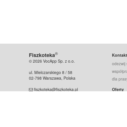
®
Fiszkoteka
Kontak
© 2026 VocApp Sp. z o.o.
odezwij 
współpr
ul. Mielczarskiego 8 / 58
02-798 Warszawa, Polska
dla pras
fiszkoteka@fiszkoteka.pl
Oferty
dla rodz
NIP: 951 245 79 19
dla kore
REGON: 369 727 696
Pomoc
Najczęst