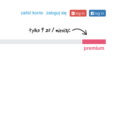
załóż konto
zaloguj się
log in
log in
premium