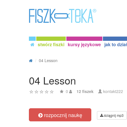
stwórz fiszki
kursy językowe
jak to dzia
04 Lesson
04 Lesson
0
12 fiszek
kontakt222
rozpocznij naukę
ściągnij mp3