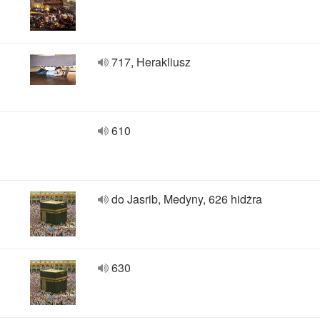
717, Herakliusz
610
do Jasrib, Medyny, 626 hidżra
630