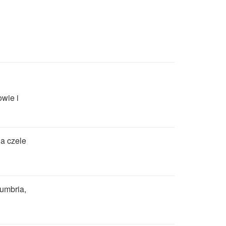
owie i
na czele
tumbria,