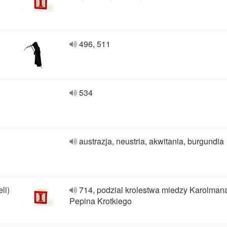
496, 511
534
austrazja, neustria, akwitania, burgundia
li)
714, podzial krolestwa miedzy Karolmana
Pepina Krotkiego