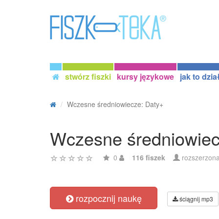
stwórz fiszki
kursy językowe
jak to dzia
Wczesne średniowiecze: Daty+
Wczesne średniowiec
0
116 fiszek
rozszerzona
rozpocznij naukę
ściągnij mp3