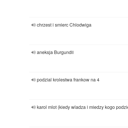
chrzest i smierc Chlodwiga
aneksja Burgundii
podzial krolestwa frankow na 4
karol mlot (kiedy wladza i miedzy kogo podzie