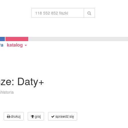
ła
katalog
ze: Daty+
historia
drukuj
graj
sprawdź się