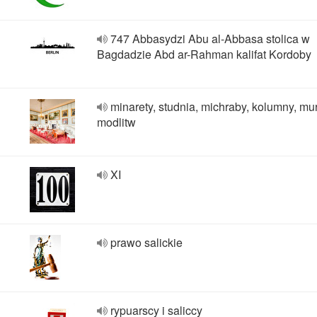
747 Abbasydzi Abu al-Abbasa stolica w
Bagdadzie Abd ar-Rahman kalifat Kordoby
minarety, studnia, michraby, kolumny, mur
modlitw
XI
prawo salickie
rypuarscy i saliccy