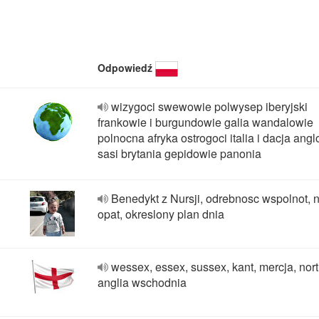
Odpowiedź
wizygoci swewowie polwysep iberyjski
frankowie i burgundowie galia wandalowie
polnocna afryka ostrogoci italia i dacja angl
sasi brytania gepidowie panonia
Benedykt z Nursji, odrebnosc wspolnot, 
opat, okreslony plan dnia
wessex, essex, sussex, kant, mercja, nor
anglia wschodnia