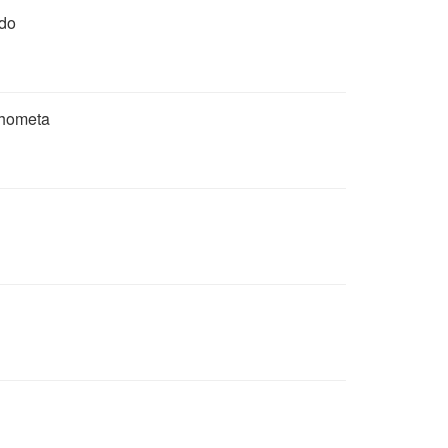
 do
ahometa