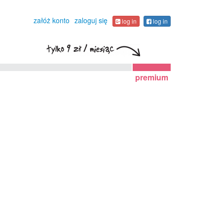
załóż konto
zaloguj się
log in
log in
premium