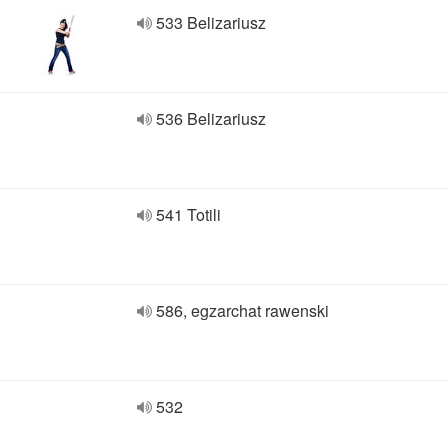
533 Belizariusz
536 Belizariusz
541 Totili
586, egzarchat rawenski
532