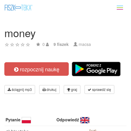
Toggl
naviga
money
0
9 fiszek
macsa
rozpocznij naukę
ściągnij mp3
drukuj
graj
sprawdź się
Pytanie
Odpowiedź