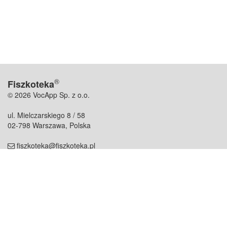
®
Fiszkoteka
© 2026 VocApp Sp. z o.o.
ul. Mielczarskiego 8 / 58
02-798 Warszawa, Polska
fiszkoteka@fiszkoteka.pl
NIP: 951 245 79 19
REGON: 369 727 696