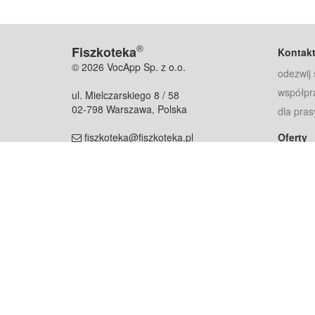
®
Fiszkoteka
Kontak
© 2026 VocApp Sp. z o.o.
odezwij 
współpr
ul. Mielczarskiego 8 / 58
02-798 Warszawa, Polska
dla pras
fiszkoteka@fiszkoteka.pl
Oferty
dla rodz
NIP: 951 245 79 19
dla kore
REGON: 369 727 696
Pomoc
Najczęst