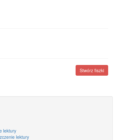
Stwórz fiszki
 lektury
zczenie lektury