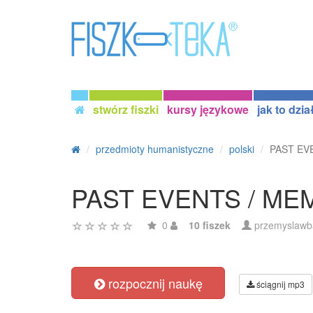
stwórz fiszki
kursy językowe
jak to dzia
przedmioty humanistyczne
polski
PAST EV
PAST EVENTS / ME
0
10 fiszek
przemyslawb
rozpocznij naukę
ściągnij mp3