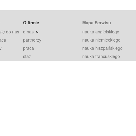
t
O firmie
Mapa Serwisu
się do nas
o nas
nauka angielskiego
aca
partnerzy
nauka niemieckiego
y
praca
nauka hiszpańskiego
staż
nauka francuskiego
blog
nauka rosyjskiego
in
2000+ opinii
nauka norweskiego
petytorów
nauka szwedzkiego
Warunki
fiszki
100% gwarancja
sze pytania
najnowsze lekcje
regulamin
Extra
prywatność i ciasteczka
RODO
plugin