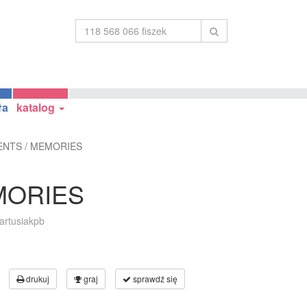
ła
katalog
ENTS / MEMORIES
MORIES
artusiakpb
drukuj
graj
sprawdź się