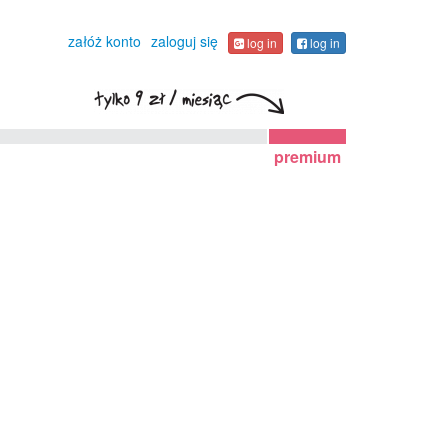
załóż konto
zaloguj się
log in
log in
premium