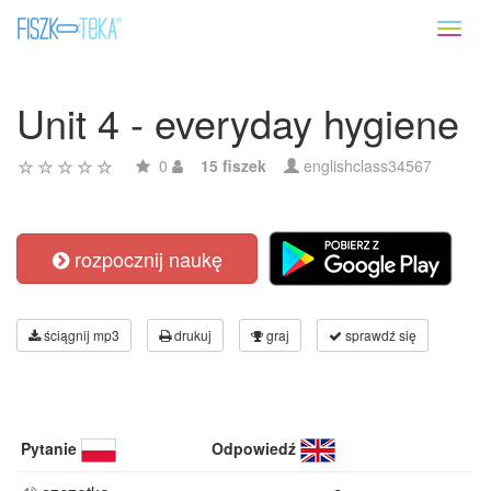
Toggl
naviga
Unit 4 - everyday hygiene
0
15 fiszek
englishclass34567
rozpocznij naukę
ściągnij mp3
drukuj
graj
sprawdź się
Pytanie
Odpowiedź