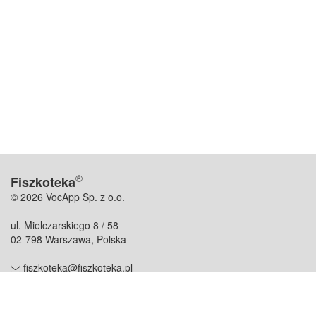
®
Fiszkoteka
© 2026 VocApp Sp. z o.o.
ul. Mielczarskiego 8 / 58
02-798 Warszawa, Polska
fiszkoteka@fiszkoteka.pl
NIP: 951 245 79 19
REGON: 369 727 696