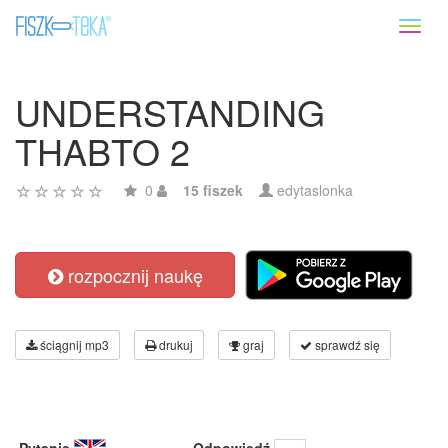
Toggl
naviga
UNDERSTANDING
THABTO 2
0
15 fiszek
edytaslonka
rozpocznij naukę
ściągnij mp3
drukuj
graj
sprawdź się