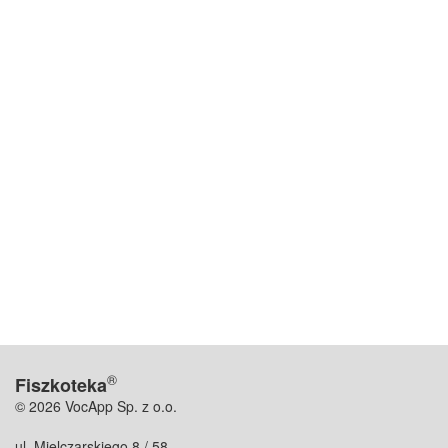
®
Fiszkoteka
© 2026 VocApp Sp. z o.o.
ul. Mielczarskiego 8 / 58