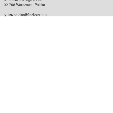
02-798 Warszawa, Polska
fiszkoteka@fiszkoteka.pl
NIP: 951 245 79 19
REGON: 369 727 696
Kontakt
O firmie
odezwij się do nas
o nas
współpraca
partnerzy
dla prasy
praca
staż
Oferty
blog
dla rodzin