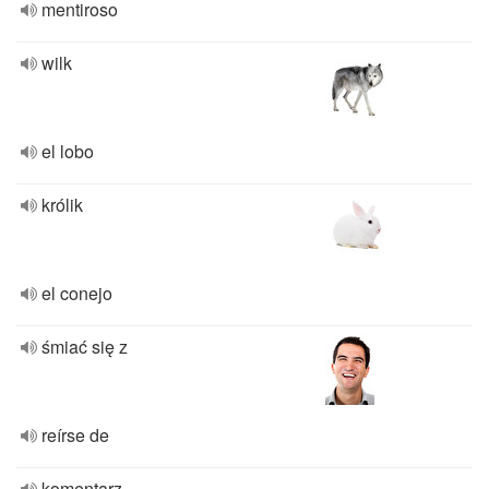
mentiroso
wilk
el lobo
królik
el conejo
śmiać się z
reírse de
komentarz