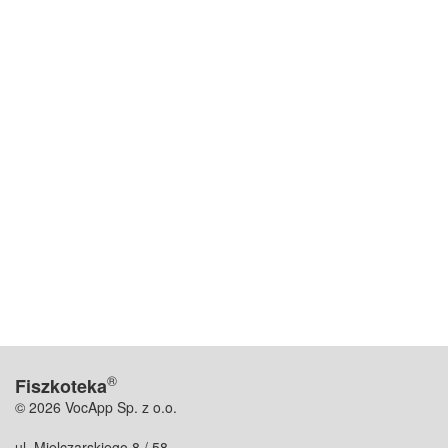
®
Fiszkoteka
© 2026 VocApp Sp. z o.o.
ul. Mielczarskiego 8 / 58