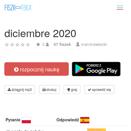
Toggl
naviga
diciembre 2020
0
47 fiszek
marcinswiecki
rozpocznij naukę
ściągnij mp3
drukuj
graj
sprawdź się
Pytanie
Odpowiedź