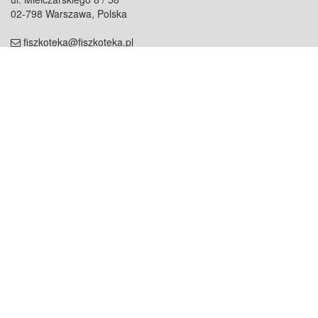
02-798 Warszawa, Polska
fiszkoteka@fiszkoteka.pl
NIP: 951 245 79 19
REGON: 369 727 696
Kontakt
O firmie
odezwij się do nas
o nas
współpraca
partnerzy
dla prasy
praca
staż
Oferty
blog
dla rodzin