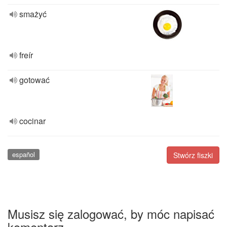
smażyć
freír
gotować
cocinar
español
Stwórz fiszki
Musisz się zalogować, by móc napisać
komentarz.