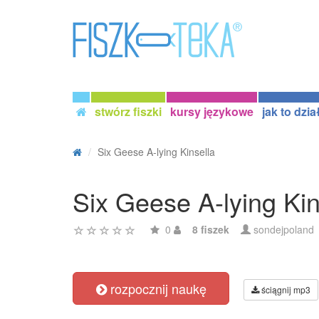
stwórz fiszki
kursy językowe
jak to dzia
Six Geese A-lying Kinsella
Six Geese A-lying Kin
0
8 fiszek
sondejpoland
rozpocznij naukę
ściągnij mp3