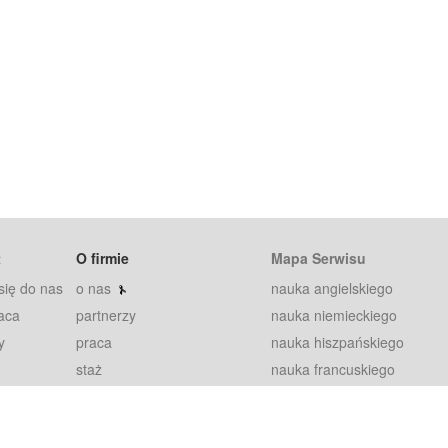
t
O firmie
Mapa Serwisu
się do nas
o nas
nauka angielskiego
aca
partnerzy
nauka niemieckiego
y
praca
nauka hiszpańskiego
staż
nauka francuskiego
blog
nauka rosyjskiego
in
2000+ opinii
nauka norweskiego
petytorów