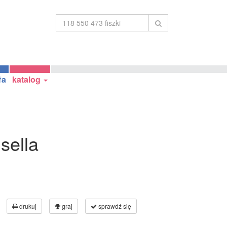
ła
katalog
sella
drukuj
graj
sprawdź się