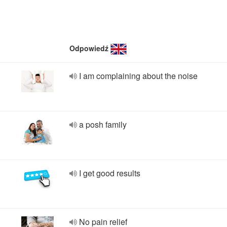
Odpowiedź
I am complaining about the noise
a posh family
I get good results
No pain relief