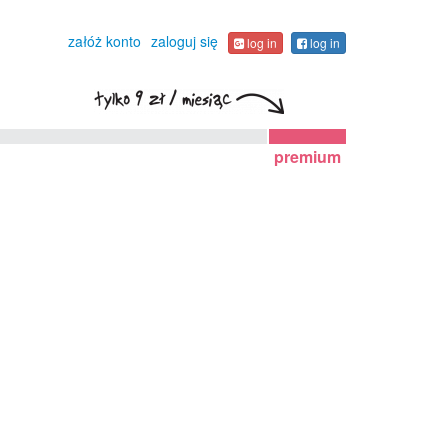
załóż konto
zaloguj się
log in
log in
premium