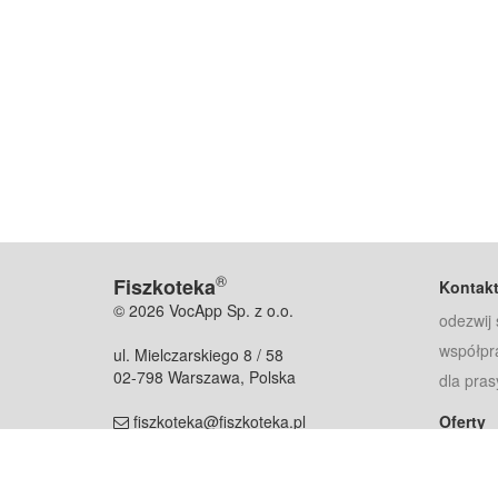
®
Fiszkoteka
Kontak
© 2026 VocApp Sp. z o.o.
odezwij 
współpr
ul. Mielczarskiego 8 / 58
02-798 Warszawa, Polska
dla pras
fiszkoteka@fiszkoteka.pl
Oferty
dla rodz
NIP: 951 245 79 19
dla kore
REGON: 369 727 696